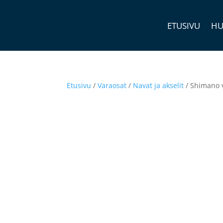
ETUSIVU
HU
Etusivu
/
Varaosat
/
Navat ja akselit
/ Shimano v