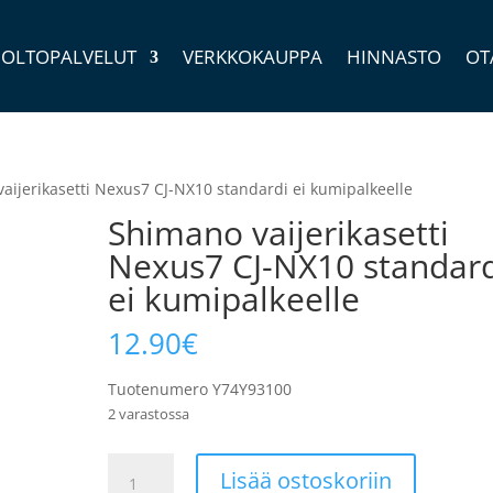
OLTOPALVELUT
VERKKOKAUPPA
HINNASTO
OT
aijerikasetti Nexus7 CJ-NX10 standardi ei kumipalkeelle
Shimano vaijerikasetti
Nexus7 CJ-NX10 standard
ei kumipalkeelle
12.90
€
Tuotenumero
Y74Y93100
2 varastossa
Shimano
Lisää ostoskoriin
vaijerikasetti