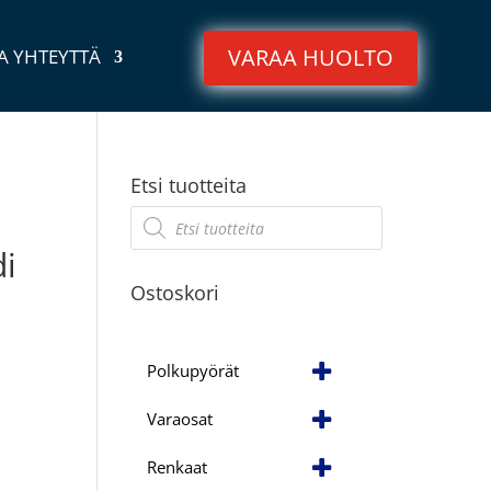
VARAA HUOLTO
A YHTEYTTÄ
Etsi tuotteita
Products
search
i
Ostoskori
Polkupyörät
Varaosat
Renkaat