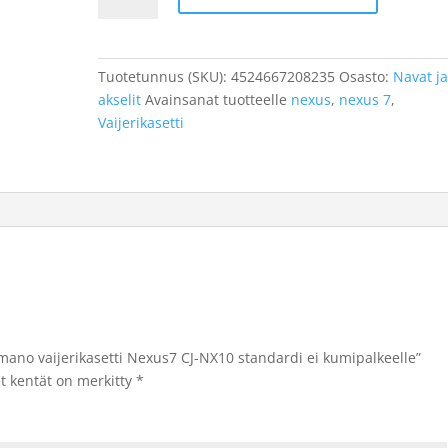
Nexus7
CJ-
NX10
Tuotetunnus (SKU):
4524667208235
Osasto:
Navat j
standardi
akselit
Avainsanat tuotteelle
nexus
,
nexus 7
,
ei
Vaijerikasetti
kumipalkeelle
määrä
imano vaijerikasetti Nexus7 CJ-NX10 standardi ei kumipalkeelle”
et kentät on merkitty
*