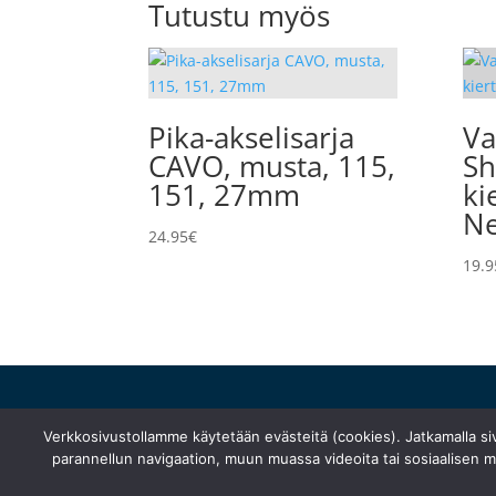
Tutustu myös
Pika-akselisarja
Va
CAVO, musta, 115,
Sh
151, 27mm
ki
Ne
24.95
€
19.9
huolto@turunfillarihuolto.fi
Verkkosivustollamme käytetään evästeitä (cookies). Jatkamalla s
Palometsäntie 14, 20610 Turku
parannellun navigaation, muun muassa videoita tai sosiaalisen me
044 766 1250