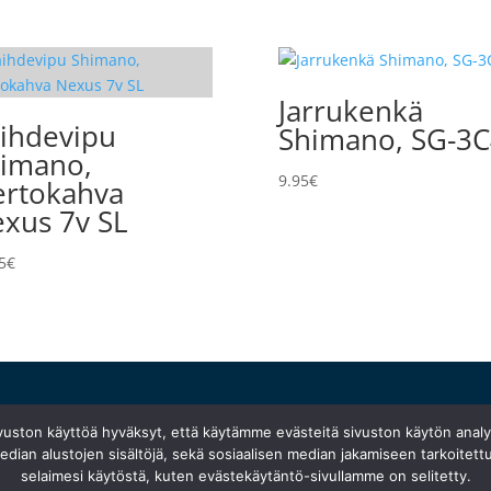
Jarrukenkä
ihdevipu
Shimano, SG-3
imano,
9.95
€
ertokahva
xus 7v SL
5
€
Ma 10:30–18:30
}
ivuston käyttöä hyväksyt, että käytämme evästeitä sivuston käytön anal
Ti suljettu
dian alustojen sisältöjä, sekä sosiaalisen median jakamiseen tarkoitettu
Ke
–
pe 10:00–18:00
selaimesi käytöstä, kuten evästekäytäntö-sivullamme on selitetty.