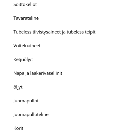
Soittokellot
Tavarateline
Tubeless tiivistysaineet ja tubeless teipit
Voiteluaineet
Ketjuöljyt
Napa ja laakerivaseliinit
öljyt
Juomapullot
Juomapulloteline
Korit