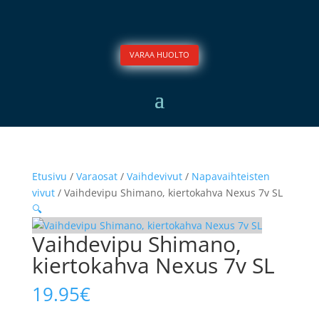
VARAA HUOLTO
Etusivu
/
Varaosat
/
Vaihdevivut
/
Napavaihteisten
vivut
/ Vaihdevipu Shimano, kiertokahva Nexus 7v SL
🔍
Vaihdevipu Shimano,
kiertokahva Nexus 7v SL
19.95
€