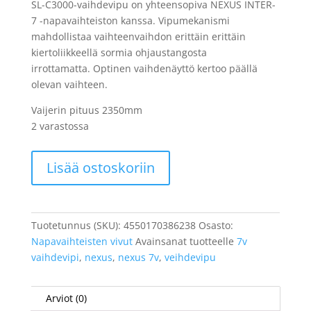
SL-C3000-vaihdevipu on yhteensopiva NEXUS INTER-
7 -napavaihteiston kanssa.
Vipumekanismi
mahdollistaa vaihteenvaihdon erittäin erittäin
kiertoliikkeellä sormia ohjaustangosta
irrottamatta.
Optinen vaihdenäyttö kertoo päällä
olevan vaihteen.
Vaijerin pituus 2350mm
2 varastossa
Vaihdevipu
Lisää ostoskoriin
Shimano,
kiertokahva
Nexus
7v
Tuotetunnus (SKU):
4550170386238
Osasto:
SL
Napavaihteisten vivut
Avainsanat tuotteelle
7v
määrä
vaihdevipi
,
nexus
,
nexus 7v
,
veihdevipu
Arviot (0)