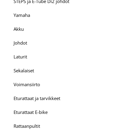
STEPS ja E-Tube Di2 johdot
Yamaha
Akku
Johdot
Laturit
Sekalaiset
Voimansiirto
Eturattaat ja tarvikkeet
Eturattaat E-bike
Rattaanpultit