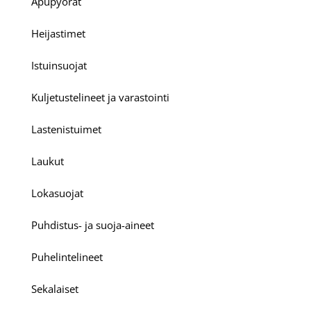
Apupyörät
Heijastimet
Istuinsuojat
Kuljetustelineet ja varastointi
Lastenistuimet
Laukut
Lokasuojat
Puhdistus- ja suoja-aineet
Puhelintelineet
Sekalaiset