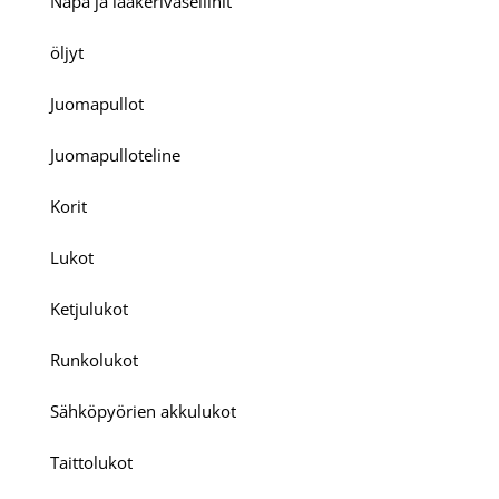
Napa ja laakerivaseliinit
öljyt
Juomapullot
Juomapulloteline
Korit
Lukot
Ketjulukot
Runkolukot
Sähköpyörien akkulukot
Taittolukot