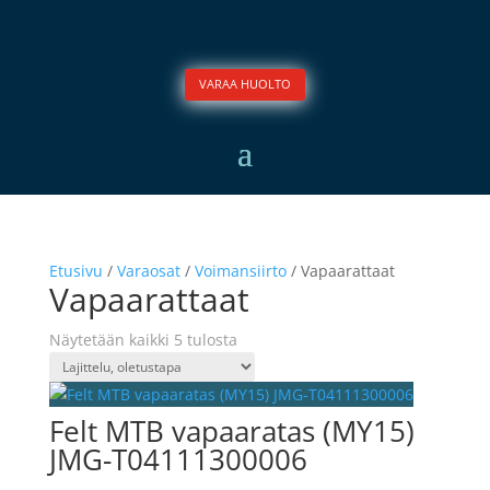
VARAA HUOLTO
Etusivu
/
Varaosat
/
Voimansiirto
/ Vapaarattaat
Vapaarattaat
Näytetään kaikki 5 tulosta
Felt MTB vapaaratas (MY15)
JMG-T04111300006