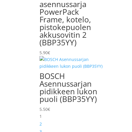
asennussarja
PowerPack
Frame, kotelo,
pistokepuolen
akkusovitin 2
(BBP35YY)
5.90
€
BOSCH
Asennussarjan
pidikkeen lukon
puoli (BBP35YY)
5.50
€
1
2
3