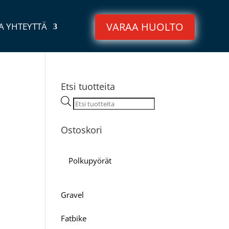
VARAA HUOLTO
A YHTEYTTÄ
Etsi tuotteita
Products
search
Ostoskori
Polkupyörät
Gravel
Fatbike