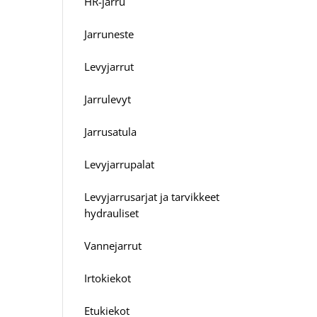
HR-jarru
Jarruneste
Levyjarrut
Jarrulevyt
Jarrusatula
Levyjarrupalat
Levyjarrusarjat ja tarvikkeet
hydrauliset
Vannejarrut
Irtokiekot
Etukiekot