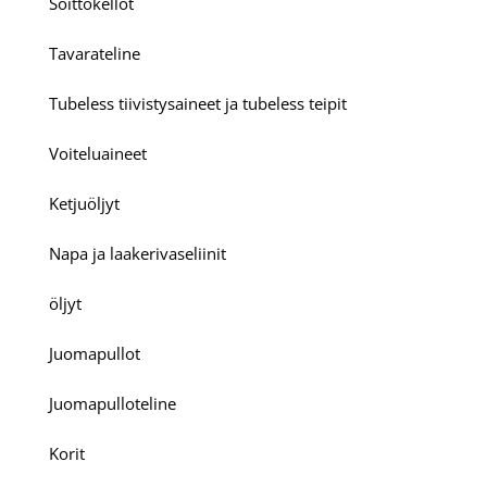
Soittokellot
Tavarateline
Tubeless tiivistysaineet ja tubeless teipit
Voiteluaineet
Ketjuöljyt
Napa ja laakerivaseliinit
öljyt
Juomapullot
Juomapulloteline
Korit