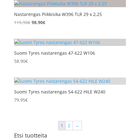
Nastarengas Piikkisika W396 TLR 29 x 2,25
Alkuperäinen
Nykyinen
115.90
€
98.90
€
hinta
hinta
oli:
on:
115.90€.
98.90€.
Suomi Tyres nastarengas 47-622 W106
58.90
€
Suomi Tyres nastarengas 54-622 HILE W240
79.95
€
1
2
→
Etsi tuotteita