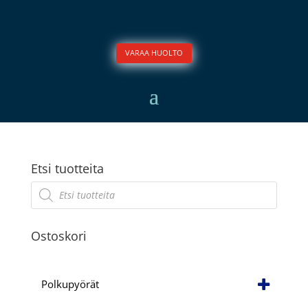
VARAA HUOLTO
Etsi tuotteita
Products
search
Ostoskori
Polkupyörät