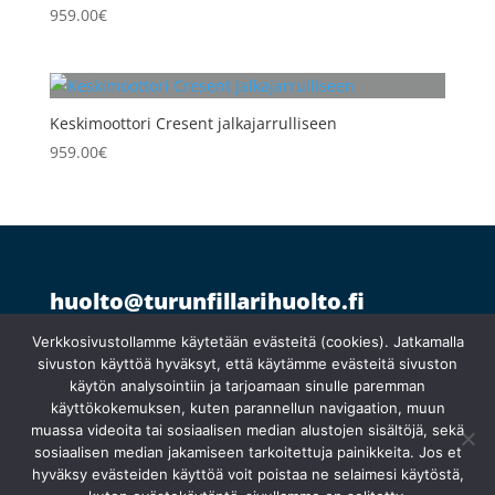
959.00
€
Keskimoottori Cresent jalkajarrulliseen
959.00
€
huolto@turunfillarihuolto.fi
Palometsäntie 14, 20610 Turku
044 766 1250
Verkkosivustollamme käytetään evästeitä (cookies). Jatkamalla
sivuston käyttöä hyväksyt, että käytämme evästeitä sivuston
käytön analysointiin ja tarjoamaan sinulle paremman
Ma 10:30–18:30
käyttökokemuksen, kuten parannellun navigaation, muun
}
Ti suljettu
muassa videoita tai sosiaalisen median alustojen sisältöjä, sekä
Ke
–
pe 10:00–18:00
sosiaalisen median jakamiseen tarkoitettuja painikkeita. Jos et
hyväksy evästeiden käyttöä voit poistaa ne selaimesi käytöstä,