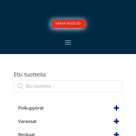
VARAA HUOLTO
Etsi tuotteita
Products
search
Polkupyörät
Varaosat
Renkaat