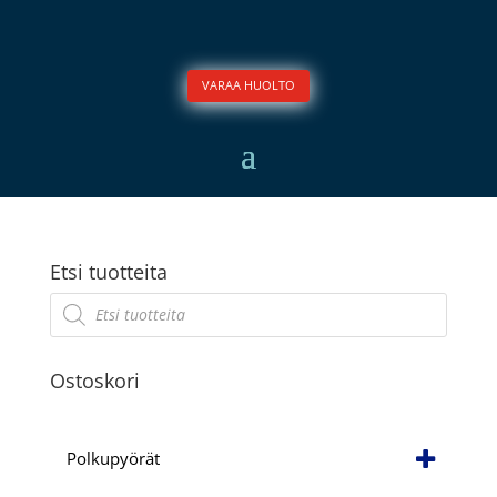
VARAA HUOLTO
Etsi tuotteita
Products
search
Ostoskori
Polkupyörät