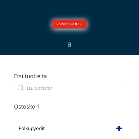
VARAA HUOLTO
Etsi tuotteita
Products
search
Ostoskori
Polkupyörät