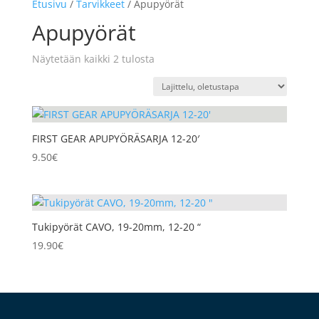
Etusivu
/
Tarvikkeet
/ Apupyörät
Apupyörät
Näytetään kaikki 2 tulosta
FIRST GEAR APUPYÖRÄSARJA 12-20′
9.50
€
Tukipyörät CAVO, 19-20mm, 12-20 “
19.90
€