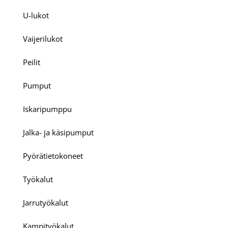
U-lukot
Vaijerilukot
Peilit
Pumput
Iskaripumppu
Jalka- ja käsipumput
Pyörätietokoneet
Työkalut
Jarrutyökalut
Kampityökalut