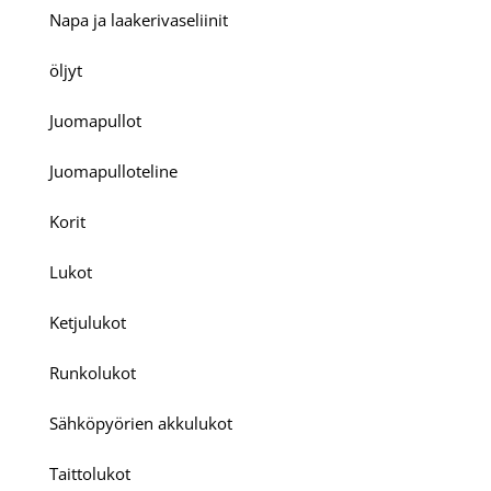
Napa ja laakerivaseliinit
öljyt
Juomapullot
Juomapulloteline
Korit
Lukot
Ketjulukot
Runkolukot
Sähköpyörien akkulukot
Taittolukot