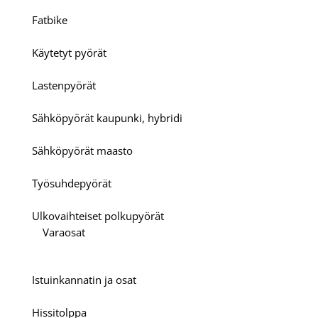
Fatbike
Käytetyt pyörät
Lastenpyörät
Sähköpyörät kaupunki, hybridi
Sähköpyörät maasto
Työsuhdepyörät
Ulkovaihteiset polkupyörät
Varaosat
Istuinkannatin ja osat
Hissitolppa