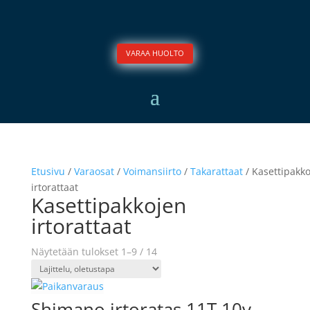
VARAA HUOLTO
Etusivu
/
Varaosat
/
Voimansiirto
/
Takarattaat
/ Kasettipakk
irtorattaat
Kasettipakkojen
irtorattaat
Näytetään tulokset 1–9 / 14
Shimano irtoratas 11T 10v,