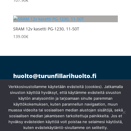
107.90
€
SRAM 12v kasetti PG-1230, 11-50T
139.00
€
huolto@turunfillarihuolto.fi
Palometsäntie 14, 20610 Turku
044 766 1250
Verkkosivustollamme käytetään evästeitä (cookies). Jatkamalla
sivuston käyttöä hyväksyt, että käytämme evästeitä sivuston
käytön analysointiin ja tarjoamaan sinulle paremman
Ma 10:30–18:30
käyttökokemuksen, kuten parannellun navigaation, muun
}
Ti suljettu
muassa videoita tai sosiaalisen median alustojen sisältöjä, sekä
Ke
–
pe 10:00–18:00
sosiaalisen median jakamiseen tarkoitettuja painikkeita. Jos et
hyväksy evästeiden käyttöä voit poistaa ne selaimesi käytöstä,
kuten evästekäytäntö-sivullamme on selitetty.