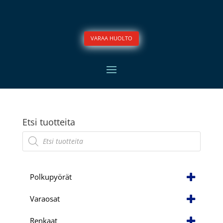
VARAA HUOLTO
Etsi tuotteita
Products
search
Polkupyörät
Varaosat
Renkaat