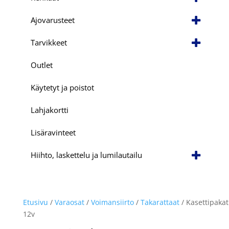
Ajovarusteet
Tarvikkeet
Outlet
Käytetyt ja poistot
Lahjakortti
Lisäravinteet
Hiihto, laskettelu ja lumilautailu
Etusivu
/
Varaosat
/
Voimansiirto
/
Takarattaat
/ Kasettipakat
12v