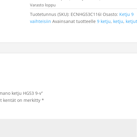
Varasto loppu
Tuotetunnus (SKU):
ECNHG53C116I
Osasto:
Ketju 9
vaihteisiin
Avainsanat tuotteelle
9 ketju
,
ketju
,
ketju
imano ketju HG53 9-v”
et kentät on merkitty
*