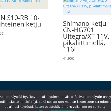
N S10-RB 10-
Shimano ketju
ihteinen ketju
CN-HG701
0
€
Ultegra/XT 11V,
pikaliittimellä,
116l
41.90
€
Ma 10:30–18:30
}
ivuston käyttöä hyväksyt, että käytämme evästeitä sivuston käytön anal
Ti suljettu
dian alustojen sisältöjä, sekä sosiaalisen median jakamiseen tarkoitettu
Ke
–
pe 10:00–18:00
selaimesi käytöstä, kuten evästekäytäntö-sivullamme on selitetty.