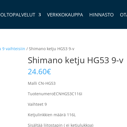
OLTOPALVELUT
VERKKOKAUPPA
HINNASTO
OT
u 9 vaihteisiin
/ Shimano ketju HG53 9-v
Shimano ketju HG53 9-v
24.60
€
Malli CN-HG53
TuotenumeroECNHG53C116I
Vaihteet 9
Ketjulinkkien määrä 116L
Sisältää liitostapin ( ei ketjulukkoa)