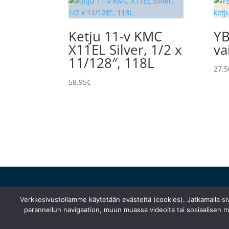
Ketju 11-v KMC
YB
X11EL Silver, 1/2 x
va
11/128″, 118L
27.5
58.95
€
huolto@turunfillarihuolto.fi
Verkkosivustollamme käytetään evästeitä (cookies). Jatkamalla s
Palometsäntie 14, 20610 Turku
parannellun navigaation, muun muassa videoita tai sosiaalisen me
044 766 1250