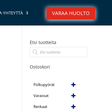
VARAA HUOLTO
A YHTEYTTÄ
Etsi tuotteita
Products
search
Ostoskori
Polkupyörät
Varaosat
Renkaat