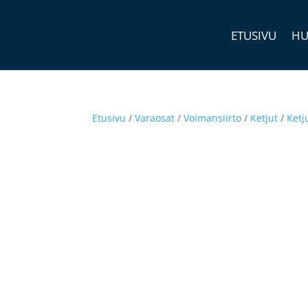
ETUSIVU
HU
Etusivu
/
Varaosat
/
Voimansiirto
/
Ketjut
/
Ketj