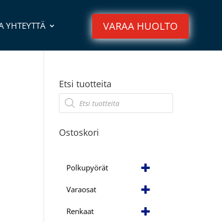
VARAA HUOLTO
A YHTEYTTÄ
Etsi tuotteita
Products
search
Ostoskori
Polkupyörät
Varaosat
Renkaat