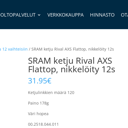
OLTOPALVELUT
VERKKOKAUPPA
HINNASTO
OT
u 12 vaihteisiin
/ SRAM ketju Rival AXS Flattop, nikkelöity 12s
SRAM ketju Rival AXS
Flattop, nikkelöity 12s
31.95
€
Ketjulinkkien määrä 120
Paino 178g
Väri hopea
00.2518.044.011