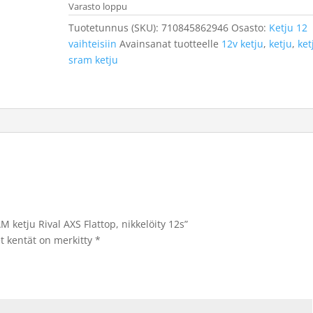
Varasto loppu
Tuotetunnus (SKU):
710845862946
Osasto:
Ketju 12
vaihteisiin
Avainsanat tuotteelle
12v ketju
,
ketju
,
ket
sram ketju
 ketju Rival AXS Flattop, nikkelöity 12s”
et kentät on merkitty
*