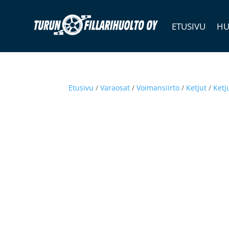
ETUSIVU
HU
Etusivu
/
Varaosat
/
Voimansiirto
/
Ketjut
/
Ketj