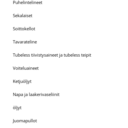
Puhelintelineet
Sekalaiset
Soittokellot
Tavarateline
Tubeless tiivistysaineet ja tubeless teipit
Voiteluaineet
Ketjuöljyt
Napa ja laakerivaseliinit
öljyt
Juomapullot