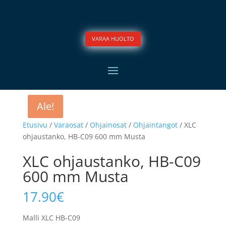
VARAA HUOLTO
Ale!
Etusivu
/
Varaosat
/
Ohjainosat
/
Ohjaintangot
/ XLC
ohjaustanko, HB-C09 600 mm Musta
XLC ohjaustanko, HB-C09
600 mm Musta
17.90
€
Malli XLC HB-C09