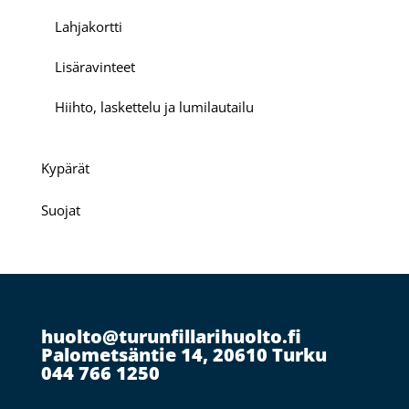
Lahjakortti
Lisäravinteet
Hiihto, laskettelu ja lumilautailu
Kypärät
Suojat
huolto@turunfillarihuolto.fi
Palometsäntie 14, 20610 Turku
044 766 1250