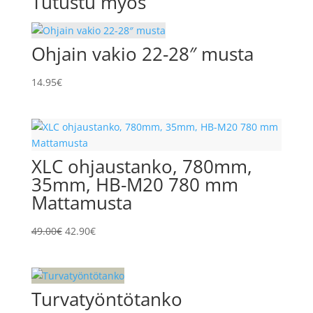
Tutustu myös
Ohjain vakio 22-28″ musta
14.95
€
XLC ohjaustanko, 780mm,
35mm, HB-M20 780 mm
Mattamusta
Alkuperäinen
Nykyinen
49.00
€
42.90
€
hinta
hinta
oli:
on:
49.00€.
42.90€.
Turvatyöntötanko