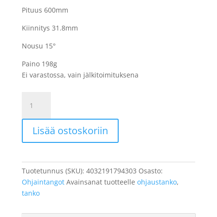
Pituus 600mm
Kiinnitys 31.8mm
Nousu 15°
Paino 198g
Ei varastossa, vain jälkitoimituksena
XLC
ohjaustanko,
HB-
Lisää ostoskoriin
C09
600
mm
Musta
Tuotetunnus (SKU):
4032191794303
Osasto:
määrä
Ohjaintangot
Avainsanat tuotteelle
ohjaustanko
,
tanko