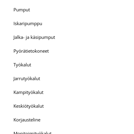
Pumput
Iskaripumppu
Jalka- ja käsipumput
Pyörätietokoneet
Työkalut
Jarrutyökalut
Kampityökalut
Keskiötyökalut
Korjausteline
Monitoimityökalut