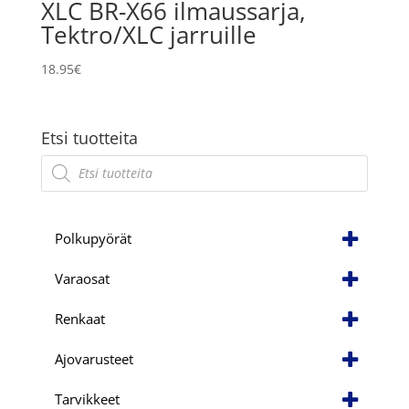
XLC BR-X66 ilmaussarja,
Tektro/XLC jarruille
18.95
€
Etsi tuotteita
Products
search
Polkupyörät
Varaosat
Renkaat
Ajovarusteet
Tarvikkeet