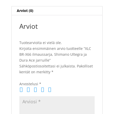
määrä
Arviot (0)
Arviot
Tuotearvioita ei vielä ole.
Kirjoita ensimmäinen arvio tuotteelle “XLC
BR-X66 ilmaussarja, Shimano Ultegra ja
Dura Ace jarruille”
Sähköpostiosoitettasi ei julkaista.
Pakolliset
kentät on merkitty
*
Arvostelusi
*