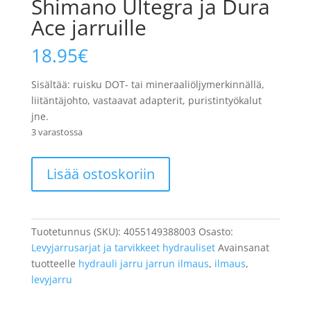
Shimano Ultegra ja Dura
Ace jarruille
18.95
€
Sisältää: ruisku DOT- tai mineraaliöljymerkinnällä,
liitäntäjohto, vastaavat adapterit, puristintyökalut
jne.
3 varastossa
XLC
Lisää ostoskoriin
BR-
X66
ilmaussarja,
Shimano
Tuotetunnus (SKU):
4055149388003
Osasto:
Ultegra
Levyjarrusarjat ja tarvikkeet hydrauliset
Avainsanat
ja
tuotteelle
hydrauli jarru jarrun ilmaus
,
ilmaus
,
Dura
levyjarru
Ace
jarruille