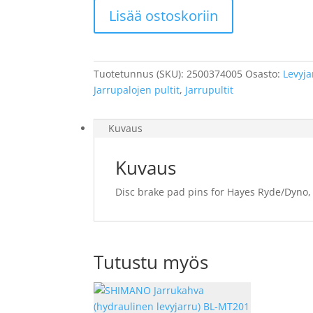
Lisää ostoskoriin
Disc
brake
pad
pins
Tuotetunnus (SKU):
2500374005
Osasto:
Levyja
for
Jarrupalojen pultit
,
Jarrupultit
Hayes
Ryde/Dyno,
2
Kuvaus
pcs.
M
Kuvaus
4x36
Disc brake pad pins for Hayes Ryde/Dyno, 
mm
määrä
Tutustu myös