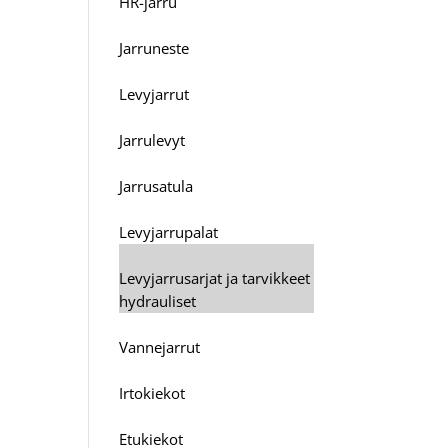
HR-jarru
Jarruneste
Levyjarrut
Jarrulevyt
Jarrusatula
Levyjarrupalat
Levyjarrusarjat ja tarvikkeet
hydrauliset
Vannejarrut
Irtokiekot
Etukiekot