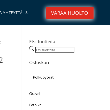
VARAA HUOLTO
A YHTEYTTÄ
Etsi tuotteita
d
Products
search
2
Ostoskori
Polkupyörät
Gravel
Fatbike