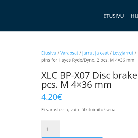
ETUSIVU
HU
Etusivu
/
Varaosat
/
Jarrut ja osat
/
Levyjarrut
/
pins for Hayes Ryde/Dyno, 2 pcs. M 4×36 mm
XLC BP-X07 Disc brake
pcs. M 4×36 mm
4.20
€
Ei varastossa, vain jälkitoimituksena
XLC
BP-
X07