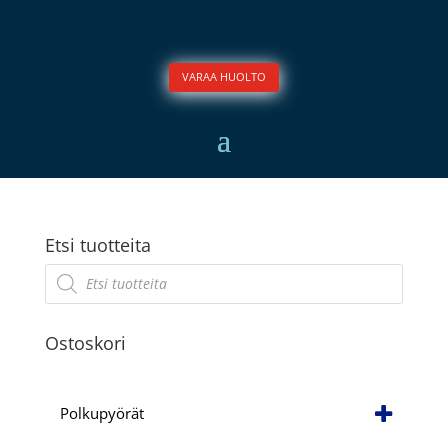
VARAA HUOLTO
Etsi tuotteita
Products
search
Ostoskori
Polkupyörät