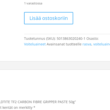
1 varastossa
WELDTITE
Lisää ostoskoriin
TF2
CARBON
FIBRE
GRIPPER
Tuotetunnus (SKU):
5013863020240-1
Osasto:
PASTE
Voiteluaineet
Avainsanat tuotteelle
rasva
,
voiteluain
50g
määrä
WELDTITE TF2 CARBON FIBRE GRIPPER PASTE 50g”
et kentät on merkitty
*