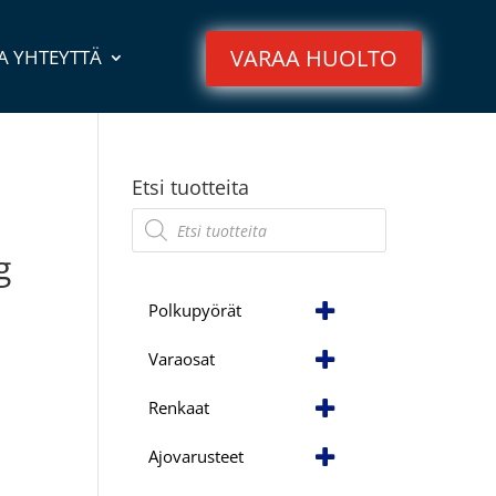
VARAA HUOLTO
A YHTEYTTÄ
Etsi tuotteita
Products
search
g
Polkupyörät
Varaosat
Renkaat
Ajovarusteet