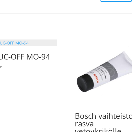
UC-OFF MO-94
€
Bosch vaihteist
rasva
vetoyksikölle