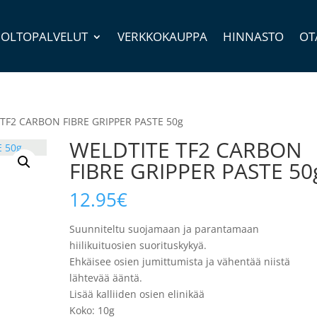
OLTOPALVELUT
VERKKOKAUPPA
HINNASTO
OT
 TF2 CARBON FIBRE GRIPPER PASTE 50g
WELDTITE TF2 CARBON
FIBRE GRIPPER PASTE 50
12.95
€
Suunniteltu suojamaan ja parantamaan
hiilikuituosien suorituskykyä.
Ehkäisee osien jumittumista ja vähentää niistä
lähtevää ääntä.
Lisää kalliiden osien elinikää
Koko: 10g