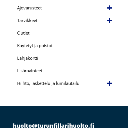
Ajovarusteet
Tarvikkeet
Outlet
Käytetyt ja poistot
Lahjakortti
Lisäravinteet
Hiihto, laskettelu ja lumilautailu
huolto@turunfillarihuolto.fi