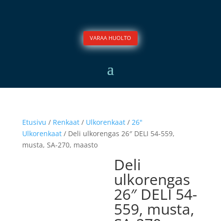
VARAA HUOLTO
Etusivu
/
Renkaat
/
Ulkorenkaat
/
26"
Ulkorenkaat
/ Deli ulkorengas 26″ DELI 54-559,
musta, SA-270, maasto
Deli
ulkorengas
26″ DELI 54-
559, musta,