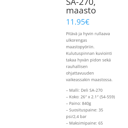
SA-270,
maasto
11.95
€
Pitävä ja hyvin rullaava
ulkorengas
maastopyöriin.
Kulutuspinnan kuviointi
takaa hyvän pidon sekä
rauhallisen
ohjattavuuden
vaikeassakin maastossa.
– Malli: Deli SA-270
– Koko: 26″ x 2.1″ (54-559)
– Paino: 840g
– Suosituspaine: 35
psi/2,4 bar
– Maksimipaine: 65