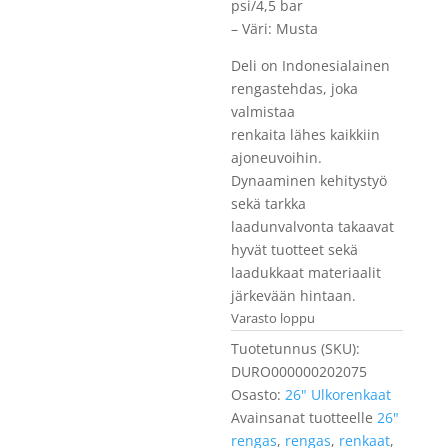
psi/4,5 bar
– Väri: Musta
Deli on Indonesialainen
rengastehdas, joka
valmistaa
renkaita lähes kaikkiin
ajoneuvoihin.
Dynaaminen kehitystyö
sekä tarkka
laadunvalvonta takaavat
hyvät tuotteet sekä
laadukkaat materiaalit
järkevään hintaan.
Varasto loppu
Tuotetunnus (SKU):
DURO000000202075
Osasto:
26" Ulkorenkaat
Avainsanat tuotteelle
26"
rengas
,
rengas
,
renkaat
,