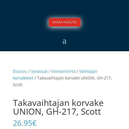
VARAA HUOLTO
Etusivu
/
Varaosat
/
Voimansiirto
/
Vaihtajan
korvakkeet
/ Takavaihtajan korvake UNION, GH-217,
Scott
Takavaihtajan korvake
UNION, GH-217, Scott
26.95
€