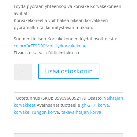
Löydä pyörään yhteensopiva korvake Korvakekoneen
avulla!
Korvakekoneella voit hakea oikean korvakkeen
pyörämallin tai kiinnitystavan mukaan.
Suomenkielisen Korvakekoneen löydät osoitteesta:
color=”#FF9D00″>bit.ly/korvakekone
Ei varastossa, vain jälkitoimituksena
Takavaihtajan
Lisää ostoskoriin
korvake
UNION,
GH-
217,
Tuotetunnus (SKU):
8590966392179
Osasto:
Vaihtajan
Scott
korvakkeet
Avainsanat tuotteelle
gh-217
,
korva
,
määrä
korvake
,
rungon korva
,
takavaihtajan korva