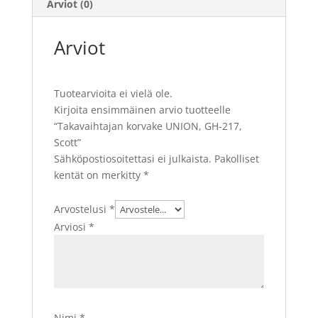
Arviot (0)
Arviot
Tuotearvioita ei vielä ole.
Kirjoita ensimmäinen arvio tuotteelle
“Takavaihtajan korvake UNION, GH-217,
Scott”
Sähköpostiosoitettasi ei julkaista.
Pakolliset
kentät on merkitty
*
Arvostelusi
*
Arviosi
*
Nimi
*