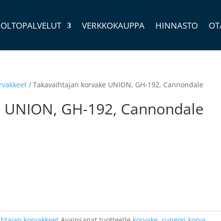
OLTOPALVELUT
VERKKOKAUPPA
HINNASTO
OT
rvakkeet
/ Takavaihtajan korvake UNION, GH-192, Cannondale
e UNION, GH-192, Cannondale
ihtajan korvakkeet
Avainsanat tuotteelle
korvake
,
rungon korva
,