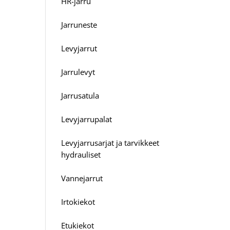
HR-jarru
Jarruneste
Levyjarrut
Jarrulevyt
Jarrusatula
Levyjarrupalat
Levyjarrusarjat ja tarvikkeet
hydrauliset
Vannejarrut
Irtokiekot
Etukiekot