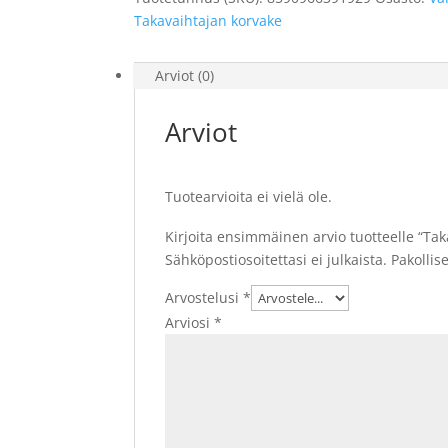
Cannondale
Takavaihtajan korvake
määrä
Arviot (0)
Arviot
Tuotearvioita ei vielä ole.
Kirjoita ensimmäinen arvio tuotteelle “T
Sähköpostiosoitettasi ei julkaista.
Pakollis
Arvostelusi
*
Arviosi
*