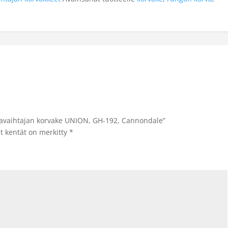
akavaihtajan korvake UNION, GH-192, Cannondale”
et kentät on merkitty
*