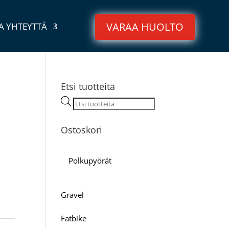
VARAA HUOLTO
A YHTEYTTÄ
Etsi tuotteita
Products
search
Ostoskori
Polkupyörät
Gravel
Fatbike