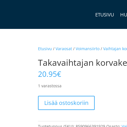
ETUSIVU
HU
Etusivu
/
Varaosat
/
Voimansiirto
/
Vaihtajan ko
Takavaihtajan korvak
20.95
€
1 varastossa
Takavaihtajan
Lisää ostoskoriin
korvake
UNION,
GH-
192,
Tuotetunnus (SKU):
8590966391929
Osasto:
Va