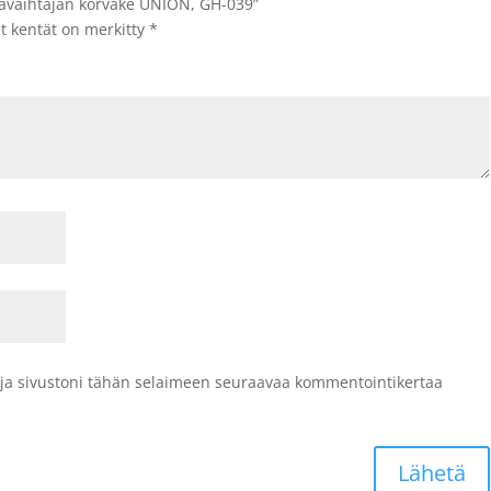
akavaihtajan korvake UNION, GH-039”
et kentät on merkitty
*
 ja sivustoni tähän selaimeen seuraavaa kommentointikertaa