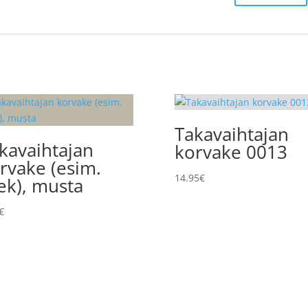
Takavaihtajan
kavaihtajan
korvake 0013
rvake (esim.
14.95
€
ek), musta
€