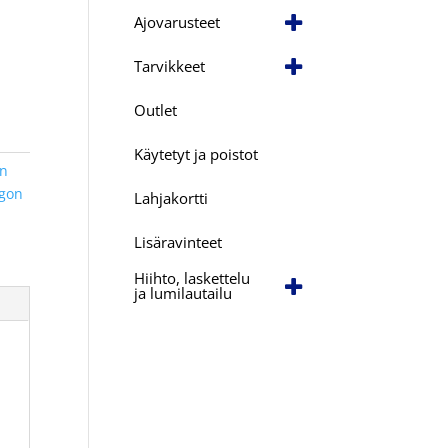
Ajovarusteet
Tarvikkeet
Outlet
Käytetyt ja poistot
an
gon
Lahjakortti
Lisäravinteet
Hiihto, laskettelu
ja lumilautailu