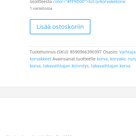
osoitteesta
color=”#FF9D00″>bit.ly/korvakekone
1 varastossa
Takavaihtajan
Lisää ostoskoriin
korvake
UNION,
GH-
039
Tuotetunnus (SKU):
8590966390397
Osasto:
Vaihtaj
määrä
korvakkeet
Avainsanat tuotteelle
korva
,
korvake
,
run
korva
,
takavaihtajan kiinnitys
,
takavaihtajan korva