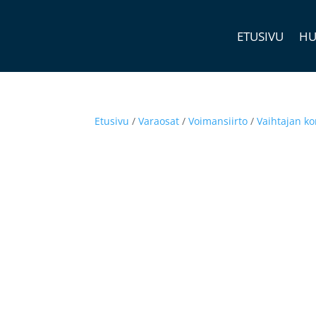
ETUSIVU
HU
Etusivu
/
Varaosat
/
Voimansiirto
/
Vaihtajan ko