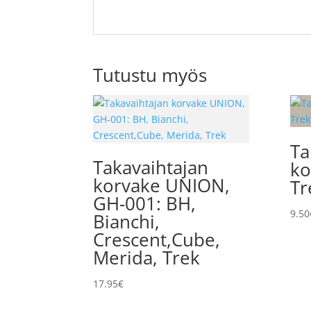
Tutustu myös
Ta
Takavaihtajan
ko
korvake UNION,
Tr
GH-001: BH,
9.50
Bianchi,
Crescent,Cube,
Merida, Trek
17.95
€