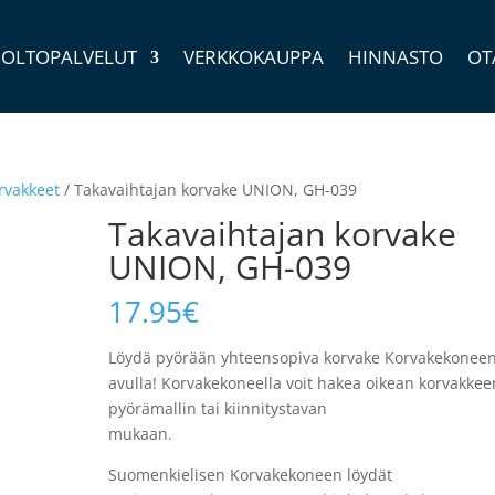
OLTOPALVELUT
VERKKOKAUPPA
HINNASTO
OT
rvakkeet
/ Takavaihtajan korvake UNION, GH-039
Takavaihtajan korvake
UNION, GH-039
17.95
€
Löydä pyörään yhteensopiva korvake Korvakekonee
avulla! Korvakekoneella voit hakea oikean korvakkee
pyörämallin tai kiinnitystavan
mukaan.
Suomenkielisen Korvakekoneen löydät