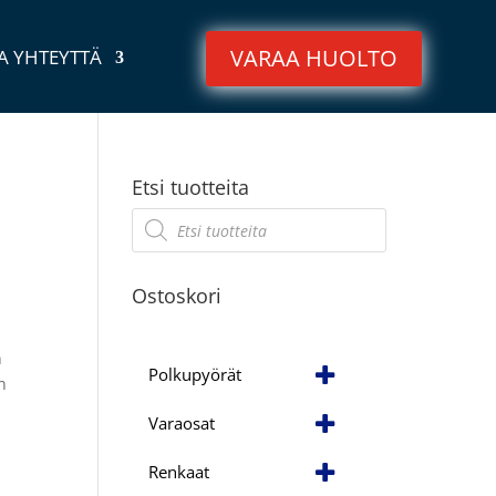
VARAA HUOLTO
A YHTEYTTÄ
Etsi tuotteita
Products
search
Ostoskori
n
Polkupyörät
n
Varaosat
Renkaat