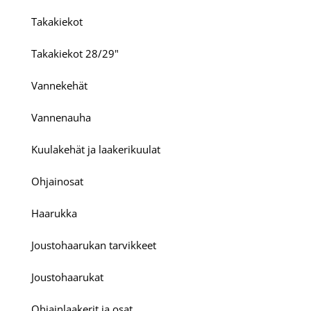
Takakiekot
Takakiekot 28/29"
Vannekehät
Vannenauha
Kuulakehät ja laakerikuulat
Ohjainosat
Haarukka
Joustohaarukan tarvikkeet
Joustohaarukat
Ohjainlaakerit ja osat