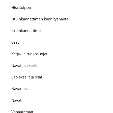
Hissitolppa
Istuinkannattimen kiinnityspanta
Istuinkannattimet
osat
Ketju- ja runkosuojat
Navat ja akselit
Läpiakselit ja osat
Navan osat
Navat
Vapaarattaat