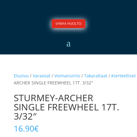
VARAA HUOLTO
Etusivu
/
Varaosat
/
Voimansiirto
/
Takarattaat
/
Kierteelliset
ARCHER SINGLE FREEWHEEL 17T. 3/32″
STURMEY-ARCHER
SINGLE FREEWHEEL 17T.
3/32″
16.90
€