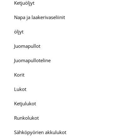
Ketjuöljyt
Napa ja laakerivaseliinit
öljyt
Juomapullot
Juomapulloteline
Korit
Lukot
Ketjulukot
Runkolukot
Sähköpyörien akkulukot