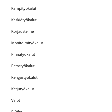
Kampityökalut
Keskiötyökalut
Korjausteline
Monitoimityökalut
Pinnatyökalut
Ratastyökalut
Rengastyökalut
Ketjutyökalut
Valot
E-Bike