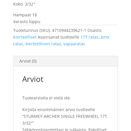
Koko: 3/32″
Hampaat 18
Varasto loppu
Tuotetunnus (SKU):
4710944239621-1
Osasto:
Kierteelliset
Avainsanat tuotteelle
17T ratas
,
bmx
ratas
,
kierteellinen ratas
,
vapaaratas
Arviot (0)
Arviot
Tuotearvioita ei vielä ole.
Kirjoita ensimmäinen arvio tuotteelle
“STURMEY-ARCHER SINGLE FREEWHEEL 17T.
3/32″”
Sähköpostiosoitettasi ei julkaista.
Pakolliset