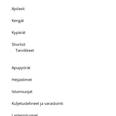
Ajolasit
Kengät
Kypärät
Shortsit
Tarvikkeet
Apupyörät
Heijastimet
Istuinsuojat
Kuljetustelineet ja varastointi
Lastenistuimet