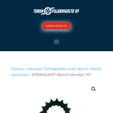
VARAA HUOLTO
Etusivu
/
Varaosat
/
Sähköpyörän osat
/
Bosch
/
Bosch
eturattaat
/ STRONGLIGHT (Bosch) eturatas 15T