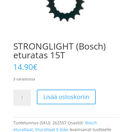
STRONGLIGHT (Bosch)
eturatas 15T
14.90
€
3 varastossa
STRONGLIGHT
Lisää ostoskoriin
(Bosch)
eturatas
15T
määrä
Tuotetunnus (SKU):
262557
Osastot:
Bosch
eturattaat
,
Eturattaat E-bike
Avainsanat tuotteelle