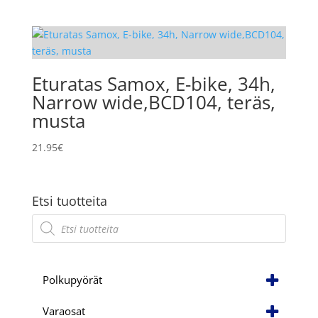
Eturatas Samox, E-bike, 34h,
Narrow wide,BCD104, teräs,
musta
21.95
€
Etsi tuotteita
Products
search
Polkupyörät
Varaosat