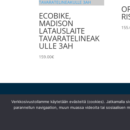
O
ECOBIKE,
RI
MADISON
155.
LATAUSLAITE
TAVARATELINEAK
ULLE 3AH
159.00
€
huolto@turunfillarihuolto.fi
Verkkosivustollamme käytetään evästeitä (cookies). Jatkamalla s
Palometsäntie 14, 20610 Turku
parannellun navigaation, muun muassa videoita tai sosiaalisen me
044 766 1250