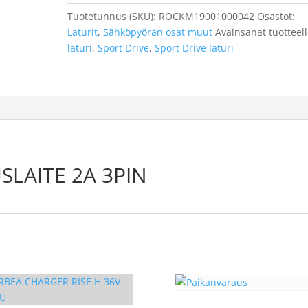
3PIN
Tuotetunnus (SKU):
ROCKM19001000042
Osastot:
määrä
Laturit
,
Sähköpyörän osat muut
Avainsanat tuotteel
laturi
,
Sport Drive
,
Sport Drive laturi
SLAITE 2A 3PIN