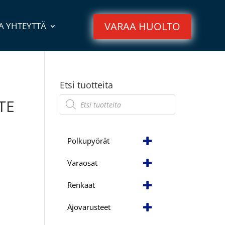
VARAA HUOLTO
A YHTEYTTÄ
Etsi tuotteita
Products
TE
search
Polkupyörät
Varaosat
Renkaat
Ajovarusteet