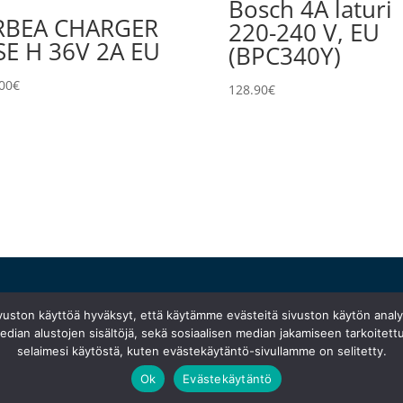
Bosch 4A laturi
RBEA CHARGER
220-240 V, EU
SE H 36V 2A EU
(BPC340Y)
00
€
128.90
€
Ma 10:30–18:30
}
ivuston käyttöä hyväksyt, että käytämme evästeitä sivuston käytön anal
Ti suljettu
dian alustojen sisältöjä, sekä sosiaalisen median jakamiseen tarkoitettu
Ke
–
pe 10:00–18:00
selaimesi käytöstä, kuten evästekäytäntö-sivullamme on selitetty.
Ok
Evästekäytäntö