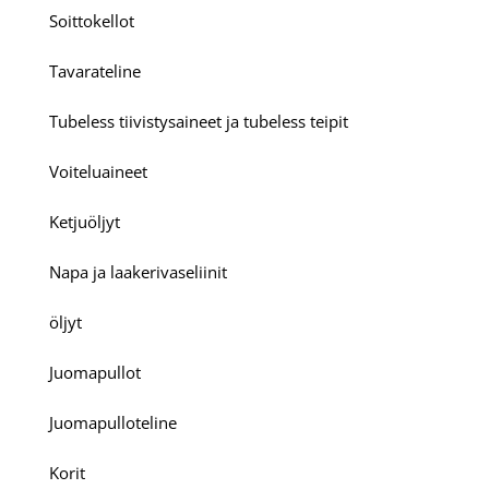
Soittokellot
Tavarateline
Tubeless tiivistysaineet ja tubeless teipit
Voiteluaineet
Ketjuöljyt
Napa ja laakerivaseliinit
öljyt
Juomapullot
Juomapulloteline
Korit