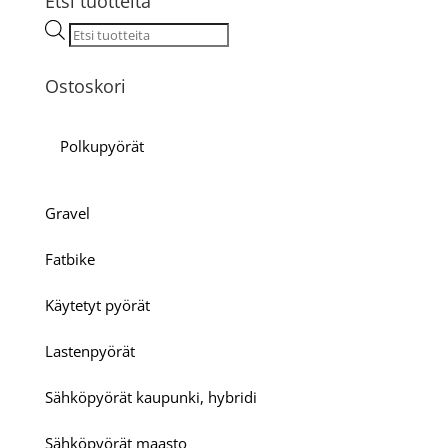
Etsi tuotteita
Products
search
Ostoskori
Polkupyörät
Gravel
Fatbike
Käytetyt pyörät
Lastenpyörät
Sähköpyörät kaupunki, hybridi
Sähköpyörät maasto