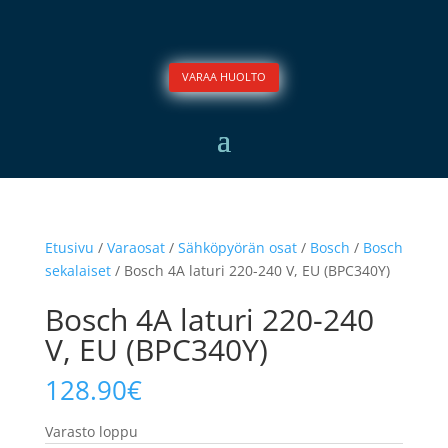
VARAA HUOLTO
Etusivu
/
Varaosat
/
Sähköpyörän osat
/
Bosch
/
Bosch
sekalaiset
/ Bosch 4A laturi 220-240 V, EU (BPC340Y)
Bosch 4A laturi 220-240
V, EU (BPC340Y)
128.90
€
Varasto loppu