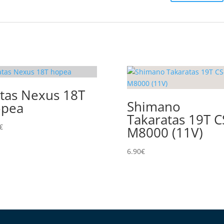
tas Nexus 18T
Shimano
opea
Takaratas 19T C
€
M8000 (11V)
6.90
€