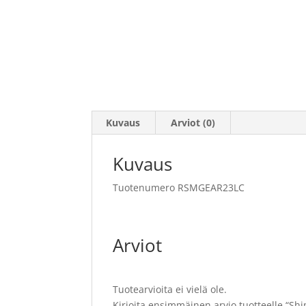
Kuvaus
Arviot (0)
Kuvaus
Tuotenumero RSMGEAR23LC
Arviot
Tuotearvioita ei vielä ole.
Kirjoita ensimmäinen arvio tuotteelle “S