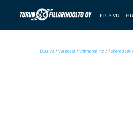
ETUSIVU
HU
Etusivu
/
Varaosat
/
Voimansiirto
/
Takarattaat