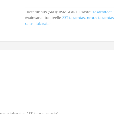
Nexus,
musta
Tuotetunnus (SKU):
RSMGEAR1
Osasto:
Takarattaat
määrä
Avainsanat tuotteelle
23T takaratas
,
nexus takarata
ratas
,
takaratas
himano takaratas 23T Nexus, musta”