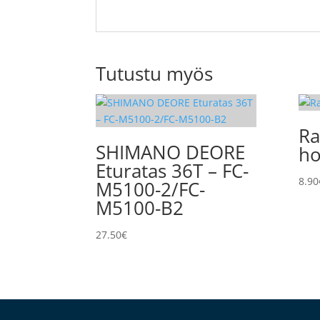
Tutustu myös
Ra
SHIMANO DEORE
h
Eturatas 36T – FC-
8.90
M5100-2/FC-
M5100-B2
27.50
€