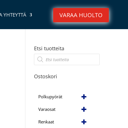
VARAA HUOLTO
A YHTEYTTÄ
Etsi tuotteita
Products
search
Ostoskori
Polkupyörät
Varaosat
Renkaat