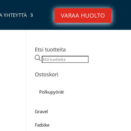
VARAA HUOLTO
A YHTEYTTÄ
Etsi tuotteita
Products
search
Ostoskori
Polkupyörät
Gravel
Fatbike