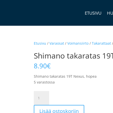
ETUSIVU
HU
Etusivu
/
Varaosat
/
Voimansiirto
/
Takarattaat
Shimano takaratas 19
8.90
€
Shimano takaratas 19T Nexus, hopea
5 varastossa
Shimano
takaratas
19T
Lisää ostoskoriin
Nexus,