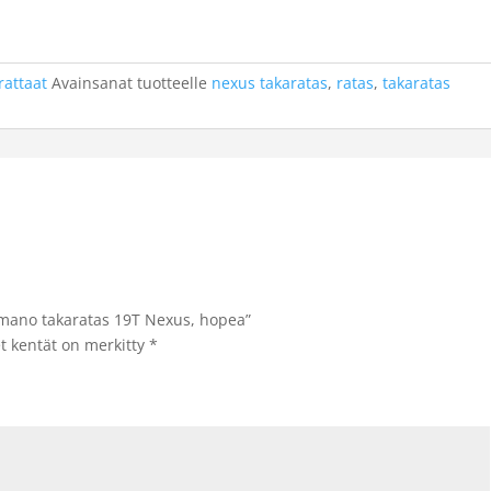
rattaat
Avainsanat tuotteelle
nexus takaratas
,
ratas
,
takaratas
himano takaratas 19T Nexus, hopea”
et kentät on merkitty
*