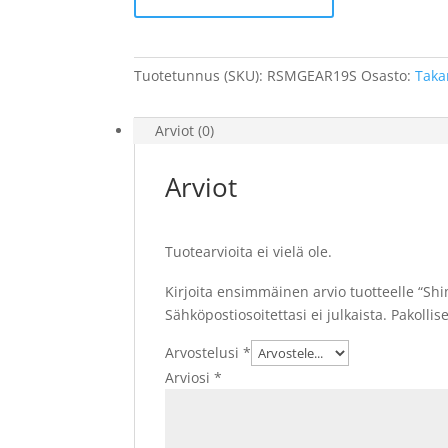
hopea
määrä
Tuotetunnus (SKU):
RSMGEAR19S
Osasto:
Taka
Arviot (0)
Arviot
Tuotearvioita ei vielä ole.
Kirjoita ensimmäinen arvio tuotteelle “S
Sähköpostiosoitettasi ei julkaista.
Pakollis
Arvostelusi
*
Arviosi
*