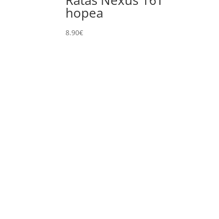
Ratas Nexus 16T
hopea
8.90
€