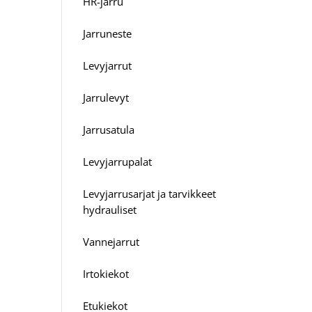
HR-jarru
Jarruneste
Levyjarrut
Jarrulevyt
Jarrusatula
Levyjarrupalat
Levyjarrusarjat ja tarvikkeet
hydrauliset
Vannejarrut
Irtokiekot
Etukiekot