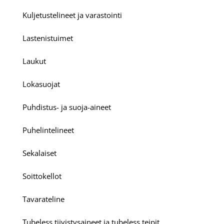
Kuljetustelineet ja varastointi
Lastenistuimet
Laukut
Lokasuojat
Puhdistus- ja suoja-aineet
Puhelintelineet
Sekalaiset
Soittokellot
Tavarateline
Tubeless tiivistysaineet ja tubeless teipit