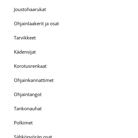
Joustohaarukat
Ohjainlaakerit ja osat
Tarvikkeet
Kädensijat
Korotusrenkaat
Ohjainkannattimet
Ohjaintangot
Tankonauhat
Polkimet
Sähköpyörän osat