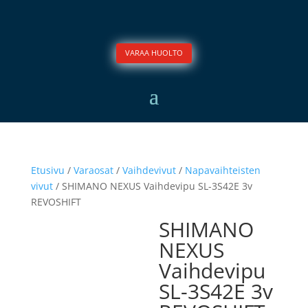
VARAA HUOLTO
Etusivu
/
Varaosat
/
Vaihdevivut
/
Napavaihteisten
vivut
/ SHIMANO NEXUS Vaihdevipu SL-3S42E 3v
REVOSHIFT
SHIMANO
NEXUS
Vaihdevipu
SL-3S42E 3v