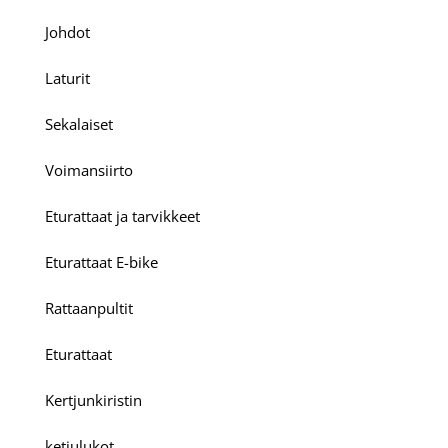
Johdot
Laturit
Sekalaiset
Voimansiirto
Eturattaat ja tarvikkeet
Eturattaat E-bike
Rattaanpultit
Eturattaat
Kertjunkiristin
ketjulukot