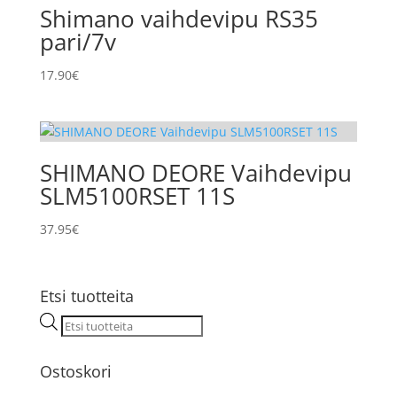
Shimano vaihdevipu RS35
pari/7v
17.90
€
SHIMANO DEORE Vaihdevipu
SLM5100RSET 11S
37.95
€
Etsi tuotteita
Products
search
Ostoskori