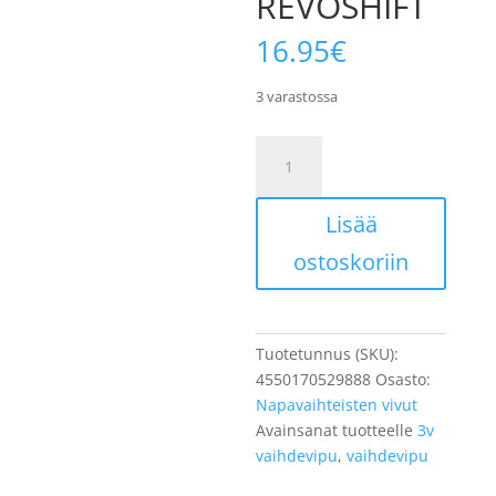
REVOSHIFT
16.95
€
3 varastossa
SHIMANO
NEXUS
Vaihdevipu
Lisää
SL-
3S42E
ostoskoriin
3v
REVOSHIFT
määrä
Tuotetunnus (SKU):
4550170529888
Osasto:
Napavaihteisten vivut
Avainsanat tuotteelle
3v
vaihdevipu
,
vaihdevipu