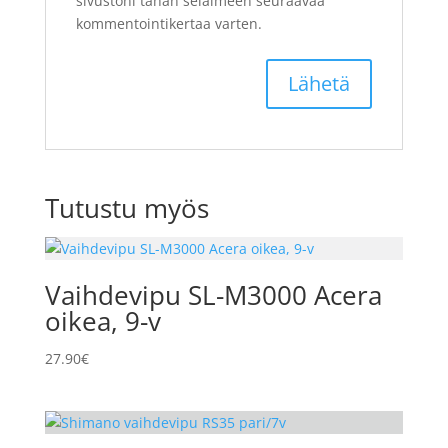
sivustoni tähän selaimeen seuraavaa
kommentointikertaa varten.
Tutustu myös
Vaihdevipu SL-M3000 Acera
oikea, 9-v
27.90
€