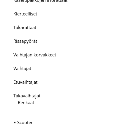
Kasettipakkojen irtorattaat
Kierteelliset
Takarattaat
Rissapyörät
Vaihtajan korvakkeet
Vaihtajat
Etuvaihtajat
Takavaihtajat
Renkaat
E-Scooter