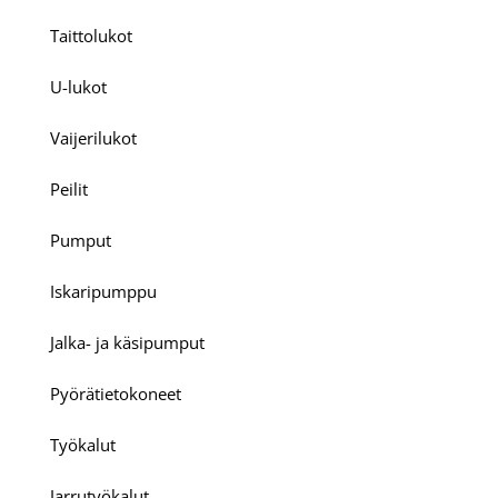
Taittolukot
U-lukot
Vaijerilukot
Peilit
Pumput
Iskaripumppu
Jalka- ja käsipumput
Pyörätietokoneet
Työkalut
Jarrutyökalut