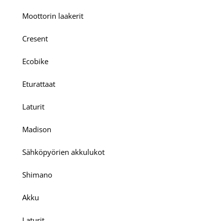
Moottorin laakerit
Cresent
Ecobike
Eturattaat
Laturit
Madison
Sähköpyörien akkulukot
Shimano
Akku
Laturit