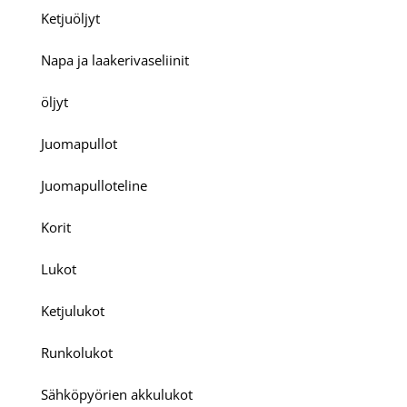
Ketjuöljyt
Napa ja laakerivaseliinit
öljyt
Juomapullot
Juomapulloteline
Korit
Lukot
Ketjulukot
Runkolukot
Sähköpyörien akkulukot