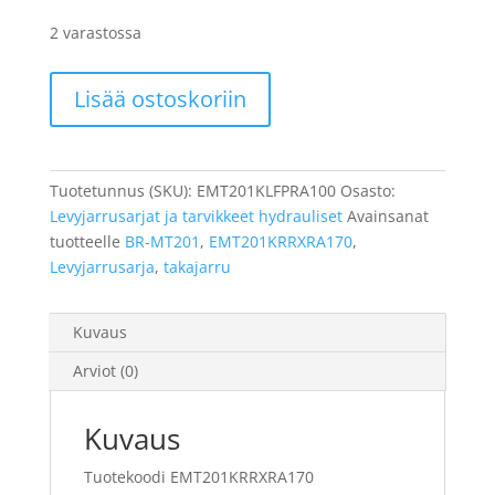
2 varastossa
SHIMANO
Lisää ostoskoriin
Levjarrusarja
BR-
MT201,
Etu,
Tuotetunnus (SKU):
EMT201KLFPRA100
Osasto:
1000mm
Levyjarrusarjat ja tarvikkeet hydrauliset
Avainsanat
määrä
tuotteelle
BR-MT201
,
EMT201KRRXRA170
,
Levyjarrusarja
,
takajarru
Kuvaus
Arviot (0)
Kuvaus
Tuotekoodi EMT201KRRXRA170