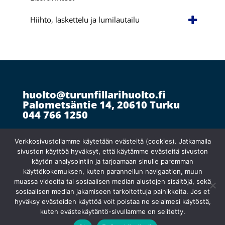
Hiihto, laskettelu ja lumilautailu
huolto@turunfillarihuolto.fi
Palometsäntie 14, 20610 Turku
044 766 1250
Verkkosivustollamme käytetään evästeitä (cookies). Jatkamalla
Ma 10:30–18:30
}
sivuston käyttöä hyväksyt, että käytämme evästeitä sivuston
Ti suljettu
käytön analysointiin ja tarjoamaan sinulle paremman
Ke
–
pe 10:00–18:00
käyttökokemuksen, kuten parannellun navigaation, muun
muassa videoita tai sosiaalisen median alustojen sisältöjä, sekä
sosiaalisen median jakamiseen tarkoitettuja painikkeita. Jos et
hyväksy evästeiden käyttöä voit poistaa ne selaimesi käytöstä,
kuten evästekäytäntö-sivullamme on selitetty.