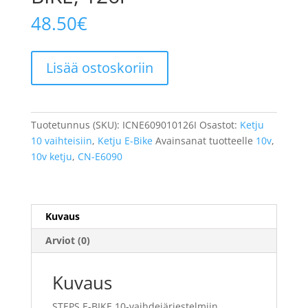
48.50
€
SHIMANO
Lisää ostoskoriin
Ketju
CN-
E6090-
10
Tuotetunnus (SKU):
ICNE609010126I
Osastot:
Ketju
HG-
10 vaihteisiin
,
Ketju E-Bike
Avainsanat tuotteelle
10v
,
X
10v ketju
,
CN-E6090
10v
E-
BIKE,
126l
Kuvaus
määrä
Arviot (0)
Kuvaus
STEPS E-BIKE 10-vaihdejärjestelmiin