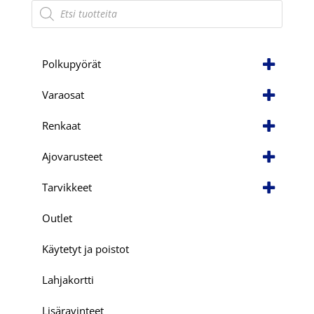
Products
search
Polkupyörät
Varaosat
Renkaat
Ajovarusteet
Tarvikkeet
Outlet
Käytetyt ja poistot
Lahjakortti
Lisäravinteet