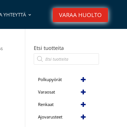
VARAA HUOLTO
A YHTEYTTÄ
Etsi tuotteita
46
Products
search
Polkupyörät
Varaosat
Renkaat
Ajovarusteet