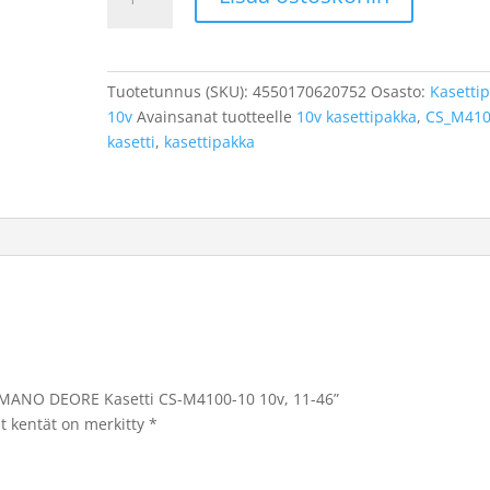
DEORE
Kasetti
CS-
M4100-
Tuotetunnus (SKU):
4550170620752
Osasto:
Kasetti
10
10v
Avainsanat tuotteelle
10v kasettipakka
,
CS_M41
10v,
kasetti
,
kasettipakka
11-
46
määrä
HIMANO DEORE Kasetti CS-M4100-10 10v, 11-46”
et kentät on merkitty
*