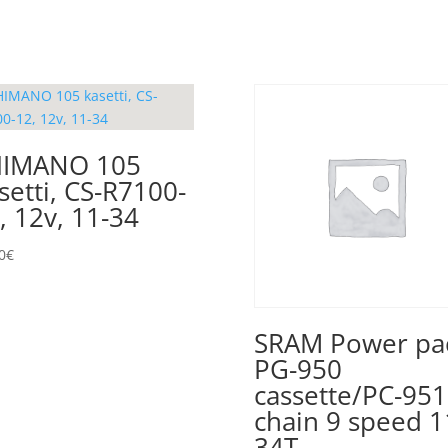
HIMANO 105
setti, CS-R7100-
, 12v, 11-34
0
€
SRAM Power pa
PG-950
cassette/PC-951
chain 9 speed 1
34T