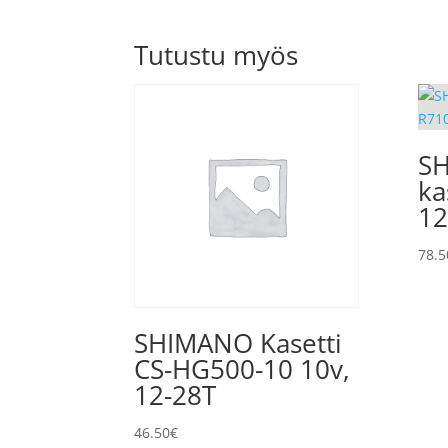
Tutustu myös
S
ka
12
78.5
SHIMANO Kasetti
CS-HG500-10 10v,
12-28T
46.50
€