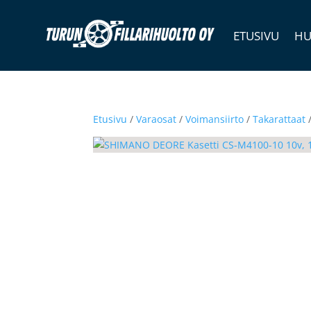
ETUSIVU
HU
Etusivu
/
Varaosat
/
Voimansiirto
/
Takarattaat