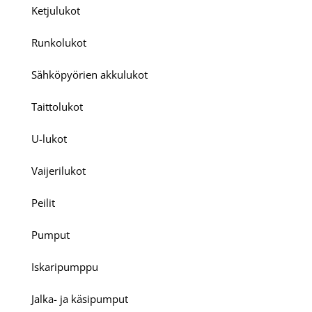
Ketjulukot
Runkolukot
Sähköpyörien akkulukot
Taittolukot
U-lukot
Vaijerilukot
Peilit
Pumput
Iskaripumppu
Jalka- ja käsipumput