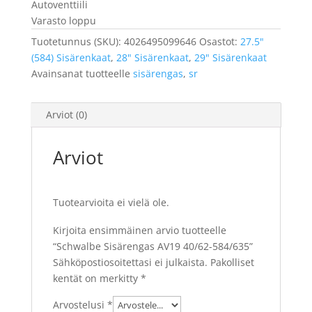
Autoventtiili
Varasto loppu
Tuotetunnus (SKU):
4026495099646
Osastot:
27.5"
(584) Sisärenkaat
,
28" Sisärenkaat
,
29" Sisärenkaat
Avainsanat tuotteelle
sisärengas
,
sr
Arviot (0)
Arviot
Tuotearvioita ei vielä ole.
Kirjoita ensimmäinen arvio tuotteelle
“Schwalbe Sisärengas AV19 40/62-584/635”
Sähköpostiosoitettasi ei julkaista.
Pakolliset
kentät on merkitty
*
Arvostelusi
*