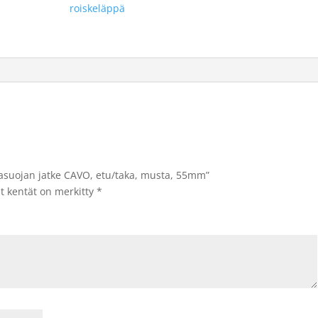
roiskeläppä
kasuojan jatke CAVO, etu/taka, musta, 55mm”
et kentät on merkitty
*