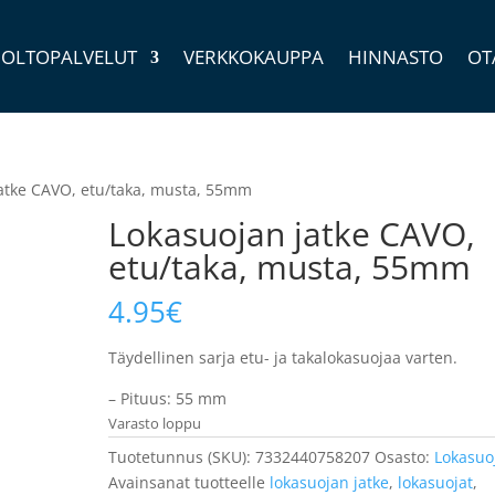
OLTOPALVELUT
VERKKOKAUPPA
HINNASTO
OT
jatke CAVO, etu/taka, musta, 55mm
Lokasuojan jatke CAVO,
etu/taka, musta, 55mm
4.95
€
Täydellinen sarja etu- ja takalokasuojaa varten.
– Pituus: 55 mm
Varasto loppu
Tuotetunnus (SKU):
7332440758207
Osasto:
Lokasuo
Avainsanat tuotteelle
lokasuojan jatke
,
lokasuojat
,