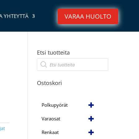
VARAA HUOLTO
A YHTEYTTÄ
Etsi tuotteita
Products
search
Ostoskori
Polkupyörät
Varaosat
jat
Renkaat