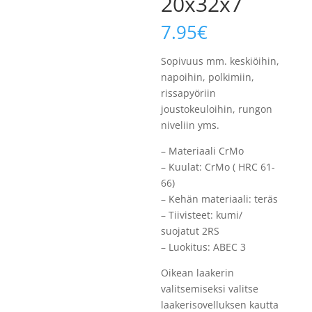
20x32x7
7.95
€
Sopivuus mm. keskiöihin,
napoihin, polkimiin,
rissapyöriin
joustokeuloihin, rungon
niveliin yms.
– Materiaali CrMo
– Kuulat: CrMo ( HRC 61-
66)
– Kehän materiaali: teräs
– Tiivisteet: kumi/
suojatut 2RS
– Luokitus: ABEC 3
Oikean laakerin
valitsemiseksi valitse
laakerisovelluksen kautta