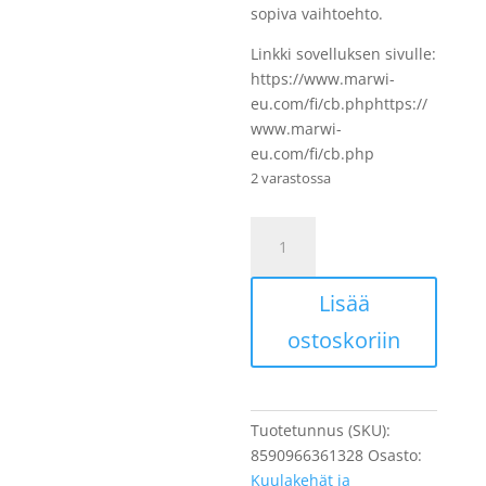
sopiva vaihtoehto.
Linkki sovelluksen sivulle:
https://www.marwi-
eu.com/fi/cb.phphttps://
www.marwi-
eu.com/fi/cb.php
2 varastossa
Laakeri
UNION
CB-
Lisää
132,
6804
ostoskoriin
2RS,
20x32x7
määrä
Tuotetunnus (SKU):
8590966361328
Osasto:
Kuulakehät ja