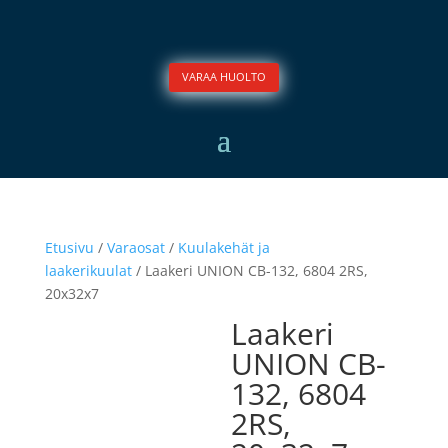
VARAA HUOLTO
Etusivu
/
Varaosat
/
Kuulakehät ja
laakerikuulat
/ Laakeri UNION CB-132, 6804 2RS,
20x32x7
Laakeri
UNION CB-
132, 6804
2RS,