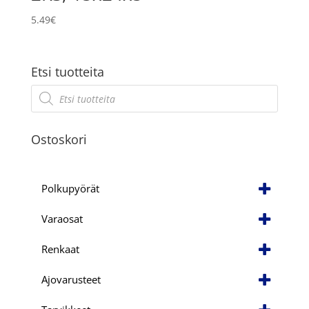
5.49
€
Etsi tuotteita
Products
search
Ostoskori
Polkupyörät
Varaosat
Renkaat
Ajovarusteet