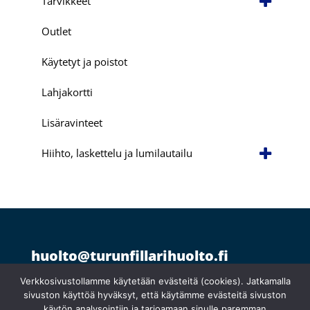
Tarvikkeet
Outlet
Käytetyt ja poistot
Lahjakortti
Lisäravinteet
Hiihto, laskettelu ja lumilautailu
huolto@turunfillarihuolto.fi
Palometsäntie 14, 20610 Turku
044 766 1250
Verkkosivustollamme käytetään evästeitä (cookies). Jatkamalla
sivuston käyttöä hyväksyt, että käytämme evästeitä sivuston
käytön analysointiin ja tarjoamaan sinulle paremman