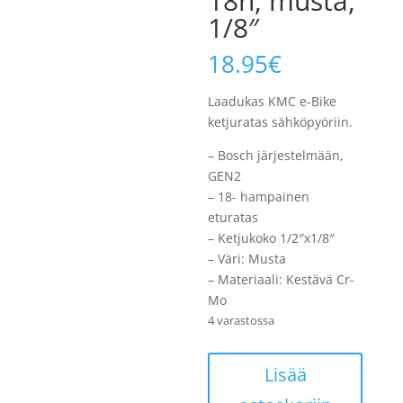
18h, musta,
1/8″
18.95
€
Laadukas KMC e-Bike
ketjuratas sähköpyöriin.
– Bosch järjestelmään,
GEN2
– 18- hampainen
eturatas
– Ketjukoko 1/2″x1/8″
– Väri: Musta
– Materiaali: Kestävä Cr-
Mo
4 varastossa
Ketjuratas
Lisää
KMC,