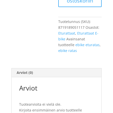
ostoskoriin
E-
bike
Bosch,
etu
Tuotetunnus (SKU):
18h,
8719189051117
Osastot:
musta,
Eturattaat
,
Eturattaat E-
1/8"
bike
Avainsanat
määrä
tuotteelle
ebike eturatas
,
ebike ratas
Arviot (0)
Arviot
Tuotearvioita ei vielä ole.
Kirjoita ensimmäinen arvio tuotteelle