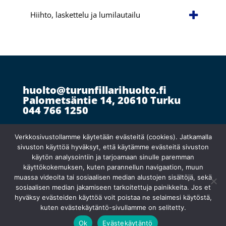
Hiihto, laskettelu ja lumilautailu
huolto@turunfillarihuolto.fi
Palometsäntie 14, 20610 Turku
044 766 1250
Verkkosivustollamme käytetään evästeitä (cookies). Jatkamalla
Ma 10:30–18:30
}
sivuston käyttöä hyväksyt, että käytämme evästeitä sivuston
Ti suljettu
käytön analysointiin ja tarjoamaan sinulle paremman
Ke
–
pe 10:00–18:00
käyttökokemuksen, kuten parannellun navigaation, muun
muassa videoita tai sosiaalisen median alustojen sisältöjä, sekä
sosiaalisen median jakamiseen tarkoitettuja painikkeita. Jos et
hyväksy evästeiden käyttöä voit poistaa ne selaimesi käytöstä,
kuten evästekäytäntö-sivullamme on selitetty.
Ok
Evästekäytäntö