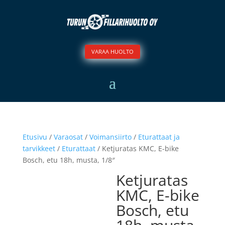
VARAA HUOLTO
Etusivu
/
Varaosat
/
Voimansiirto
/
Eturattaat ja
tarvikkeet
/
Eturattaat
/ Ketjuratas KMC, E-bike
Bosch, etu 18h, musta, 1/8″
Ketjuratas
KMC, E-bike
Bosch, etu