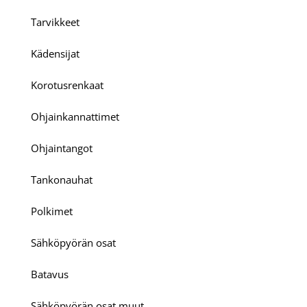
Tarvikkeet
Kädensijat
Korotusrenkaat
Ohjainkannattimet
Ohjaintangot
Tankonauhat
Polkimet
Sähköpyörän osat
Batavus
Sähköpyörän osat muut