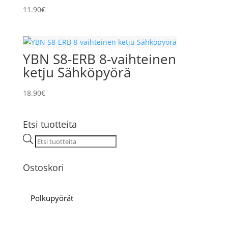
11.90
€
YBN S8-ERB 8-vaihteinen
ketju Sähköpyörä
18.90
€
Etsi tuotteita
Products
search
Ostoskori
Polkupyörät