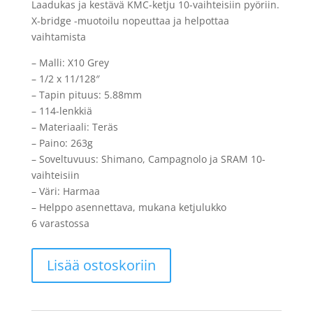
Laadukas ja kestävä KMC-ketju 10-vaihteisiin pyöriin.
X-bridge -muotoilu nopeuttaa ja helpottaa
vaihtamista
– Malli: X10 Grey
– 1/2 x 11/128″
– Tapin pituus: 5.88mm
– 114-lenkkiä
– Materiaali: Teräs
– Paino: 263g
– Soveltuvuus: Shimano, Campagnolo ja SRAM 10-
vaihteisiin
– Väri: Harmaa
– Helppo asennettava, mukana ketjulukko
6 varastossa
Ketju
Lisää ostoskoriin
10-
v
KMC