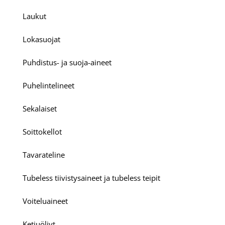
Laukut
Lokasuojat
Puhdistus- ja suoja-aineet
Puhelintelineet
Sekalaiset
Soittokellot
Tavarateline
Tubeless tiivistysaineet ja tubeless teipit
Voiteluaineet
Ketjuöljyt