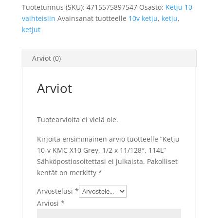
X10
Tuotetunnus (SKU):
4715575897547
Osasto:
Ketju 10
Grey,
vaihteisiin
Avainsanat tuotteelle
10v ketju
,
ketju
,
1/2
ketjut
x
11/128",
Arviot (0)
114L
määrä
Arviot
Tuotearvioita ei vielä ole.
Kirjoita ensimmäinen arvio tuotteelle “Ketju
10-v KMC X10 Grey, 1/2 x 11/128″, 114L”
Sähköpostiosoitettasi ei julkaista.
Pakolliset
kentät on merkitty
*
Arvostelusi
*
Arviosi
*