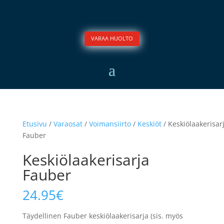
VARAA HUOLTO
Etusivu
/
Varaosat
/
Voimansiirto
/
Keskiöt
/ Keskiölaakerisar
Fauber
Keskiölaakerisarja
Fauber
24.95
€
Täydellinen Fauber keskiölaakerisarja (sis. myös