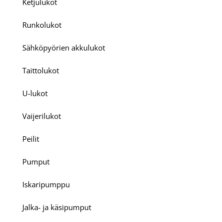
Ketjulukot
Runkolukot
Sähköpyörien akkulukot
Taittolukot
U-lukot
Vaijerilukot
Peilit
Pumput
Iskaripumppu
Jalka- ja käsipumput