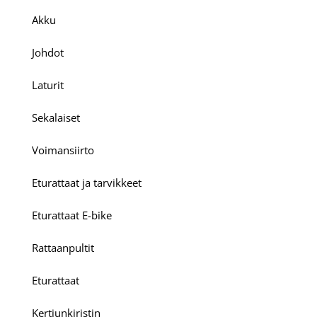
Akku
Johdot
Laturit
Sekalaiset
Voimansiirto
Eturattaat ja tarvikkeet
Eturattaat E-bike
Rattaanpultit
Eturattaat
Kertjunkiristin