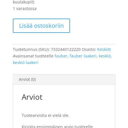
kuulakupit)
1 varastossa
Keskiölaakerisarja
Lisää ostoskoriin
Fauber
määrä
Tuotetunnus (SKU):
7332440122220
Osasto:
Keskiöt
Avainsanat tuotteelle
fauber
,
fauber laakeri
,
keskiö
,
keskiö laakeri
Arviot (0)
Arviot
Tuotearvioita ei vielä ole.
Kirjoita ensimmäinen arvio tuotteelle