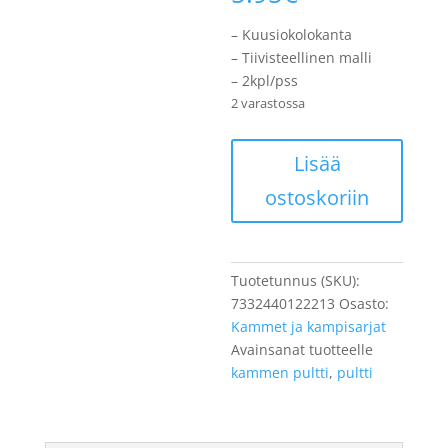
– Kuusiokolokanta
– Tiivisteellinen malli
– 2kpl/pss
2 varastossa
Kammen
Lisää
kiinnityspultti
ostoskoriin
CAVO,
2kpl/pss
määrä
Tuotetunnus (SKU):
7332440122213
Osasto:
Kammet ja kampisarjat
Avainsanat tuotteelle
kammen pultti
,
pultti