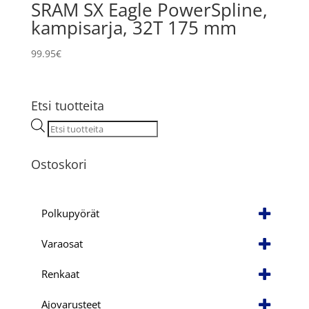
SRAM SX Eagle PowerSpline,
kampisarja, 32T 175 mm
99.95
€
Etsi tuotteita
Products
search
Ostoskori
Polkupyörät
Varaosat
Renkaat
Ajovarusteet