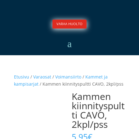
VARAA HUOLTO
Etusivu
/
Varaosat
/
Voimansiirto
/
Kammet ja
kampisarjat
/ Kammen kiinnityspultti CAVO, 2kpl/pss
Kammen
kiinnityspult
ti CAVO,
2kpl/pss
5.95
€