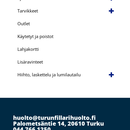
Tarvikkeet
Outlet
Käytetyt ja poistot
Lahjakortti
Lisäravinteet
Hiihto, laskettelu ja lumilautailu
huolto@turunfillarihuolto.fi
Palometsäntie 14, 20610 Turku
044 766 1250