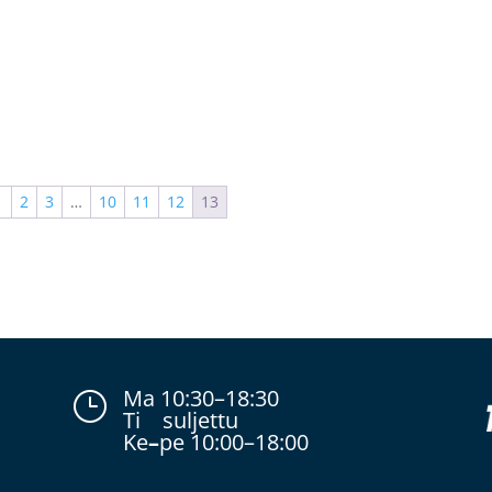
1
2
3
…
10
11
12
13
Ma 10:30–18:30
}
Ti suljettu
Ke
–
pe 10:00–18:00