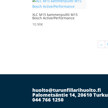
XLC M15 kammenpultti M15
Bosch Active/Performance
10.90
€
←
huolto@turunfillarihuolto.fi
Palometsäntie 14, 20610 Turku
044 766 1250