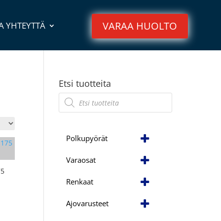
VARAA HUOLTO
A YHTEYTTÄ
Etsi tuotteita
Products
search
Polkupyörät
Varaosat
75
Renkaat
Ajovarusteet