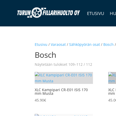
ETUSIVU
HU
Etusivu
/
Varaosat
/
Sähköpyörän osat
/
Bosch
/
Bosch
Näytetään tulokset 109–112 / 112
XLC Kampipari CR-E01 ISIS 170
XLC 
mm Musta
mm 
45.90
€
45.0