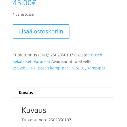
45.00
€
1 varastossa
XLC
Lisää ostoskoriin
kampipari
CR-
E01
ISIS
Tuotetunnus (SKU):
2502850107
Osastot:
Bosch
165
sekalaiset
,
Varaosat
Avainsanat tuotteelle
mm
2502850107
,
Bosch kampipari
,
CR-E01
,
kampipari
Black
(Bosch)
määrä
Kuvaus
Kuvaus
Tuotenumero 2502850107