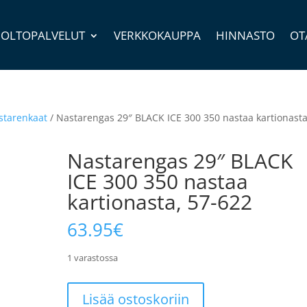
OLTOPALVELUT
VERKKOKAUPPA
HINNASTO
OT
astarenkaat
/ Nastarengas 29″ BLACK ICE 300 350 nastaa kartionasta
Nastarengas 29″ BLACK
ICE 300 350 nastaa
kartionasta, 57-622
63.95
€
1 varastossa
Nastarengas
Lisää ostoskoriin
29"