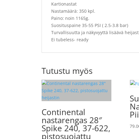
Kartionastat
Nastamäärä: 350 kpl.
Paino: noin 1165g.
Suosituspaine 35-55 PSI ( 2.5-3.8 bar)
Turvallisuutta ja näkyvyyttä lisäävä heija
Ei tubeless- ready
Tutustu myös
Su
Na
Continental
Pi
nastarengas 28″
Spike 240, 37-622,
79.0
pistosuojattu