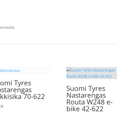
stinnauha
omi Tyres
Suomi Tyres
starengas
Nastarengas
ikkisika 70-622
Routa W248 e-
0
€
bike 42-622