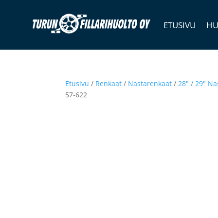
ETUSIVU
HU
Etusivu
/
Renkaat
/
Nastarenkaat
/
28" / 29" N
57-622