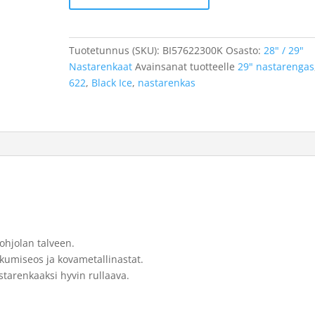
BLACK
ICE
300
Tuotetunnus (SKU):
BI57622300K
Osasto:
28" / 29"
350
Nastarenkaat
Avainsanat tuotteelle
29" nastarengas
nastaa
622
,
Black Ice
,
nastarenkas
kartionasta,
57-
622
määrä
ohjolan talveen.
 kumiseos ja kovametallinastat.
tarenkaaksi hyvin rullaava.