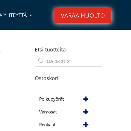
VARAA HUOLTO
A YHTEYTTÄ
Etsi tuotteita
,
Products
search
Ostoskori
Polkupyörät
Varaosat
Renkaat