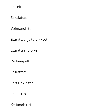
Laturit
Sekalaiset
Voimansiirto
Eturattaat ja tarvikkeet
Eturattaat E-bike
Rattaanpultit
Eturattaat
Kertjunkiristin
ketjulukot
Ketjunohjurit