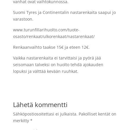
vanhat ovat vaihtokunnossa.
Suomi Tyres ja Continentalin nastarenkaita saapui jo
varastoon.
www.turunfillarihuolto.com/tuote-
osasto/renkaat/ulkorenkaat/nastarenkaat/
Renkaanvaihto taakse 15€ ja eteen 12€.
Vaikka nastarenkaita ei tarvittaisi ja pyörä jää
seisomaan talveksi on huolto tehdä ajokauden
lopuksi ja välttää kevään ruuhkat.
Lähetä kommentti
Sähköpostiosoitettasi ei julkaista.
Pakolliset kentät on
merkitty
*