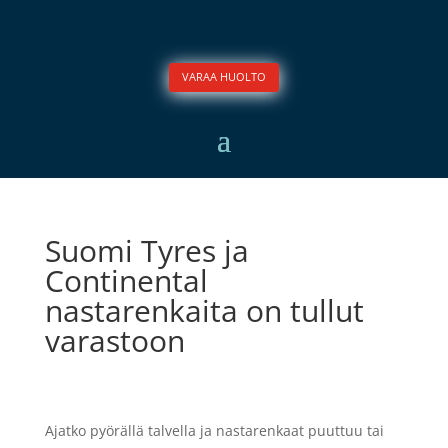
VARAA HUOLTO
Suomi Tyres ja
Continental
nastarenkaita on tullut
varastoon
Ajatko pyörällä talvella ja nastarenkaat puuttuu tai