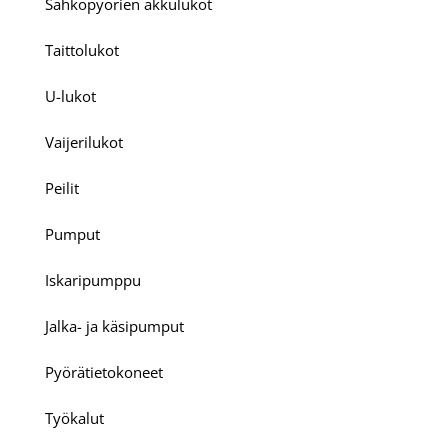
Sähköpyörien akkulukot
Taittolukot
U-lukot
Vaijerilukot
Peilit
Pumput
Iskaripumppu
Jalka- ja käsipumput
Pyörätietokoneet
Työkalut