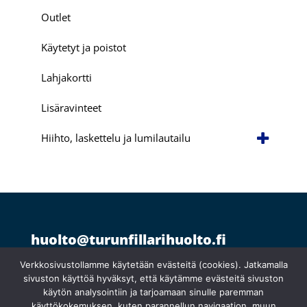
Outlet
Käytetyt ja poistot
Lahjakortti
Lisäravinteet
Hiihto, laskettelu ja lumilautailu
huolto@turunfillarihuolto.fi
Palometsäntie 14, 20610 Turku
044 766 1250
Verkkosivustollamme käytetään evästeitä (cookies). Jatkamalla
sivuston käyttöä hyväksyt, että käytämme evästeitä sivuston
käytön analysointiin ja tarjoamaan sinulle paremman
käyttökokemuksen, kuten parannellun navigaation, muun