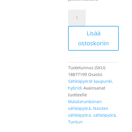
Tunturi
Inari
E7
Lisää
määrä
ostoskoriin
Tuotetunnus (SKU):
18877199
Osasto:
Sähköpyörät kaupunki,
hybridi
Avainsanat
tuotteelle
Matalarunkoinen
sähköpyörä
,
Naisten
sähköpyörä
,
sähköpyörä
,
Tunturi