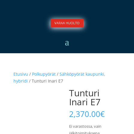
VARAA HUOLTO
Etusivu
/
Polkupyörät
/
Sähköpyörät kaupunki,
hybridi
/ Tunturi Inari E7
Tunturi
Inari E7
2,370.00
€
Ei varastossa, vain
jälkitoimituksena