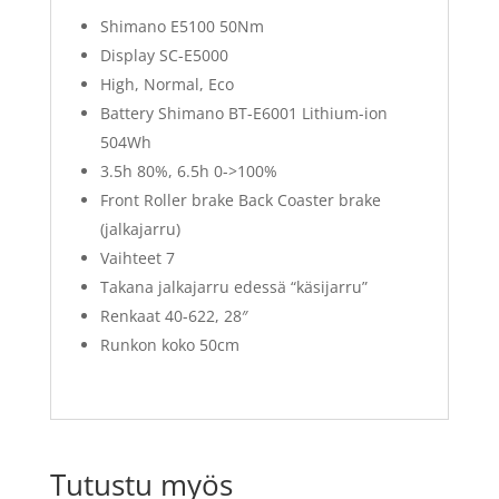
Shimano E5100 50Nm
Display SC-E5000
High, Normal, Eco
Battery Shimano BT-E6001 Lithium-ion
504Wh
3.5h 80%, 6.5h 0->100%
Front Roller brake Back Coaster brake
(jalkajarru)
Vaihteet 7
Takana jalkajarru edessä “käsijarru”
Renkaat 40-622, 28″
Runkon koko 50cm
Tutustu myös