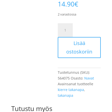
14.90
€
2 varastossa
Takanapa
JY-
824
Lisää
kierrepakalle
36R
ostoskoriin
3/8″
määrä
Tuotetunnus (SKU):
564075
Osasto:
Navat
Avainsanat tuotteelle
kierre takanapa
,
takanapa
Tutustu myös