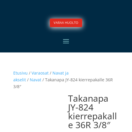
VARAA HUOLTO
Etusivu
/
Varaosat
/
Navat ja
akselit
/
Navat
/ Takanapa JY-824 kierrepakalle 36R
3/8″
Takanapa
JY-824
kierrepakall
e 36R 3/8″