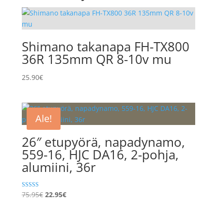
Shimano takanapa FH-TX800
36R 135mm QR 8-10v mu
25.90
€
Ale!
26″ etupyörä, napadynamo,
559-16, HJC DA16, 2-pohja,
alumiini, 36r
Alkuperäinen
Nykyinen
Arvostelu
75.95
€
22.95
€
tuotteesta:
hinta
hinta
5.00
/ 5
oli:
on: