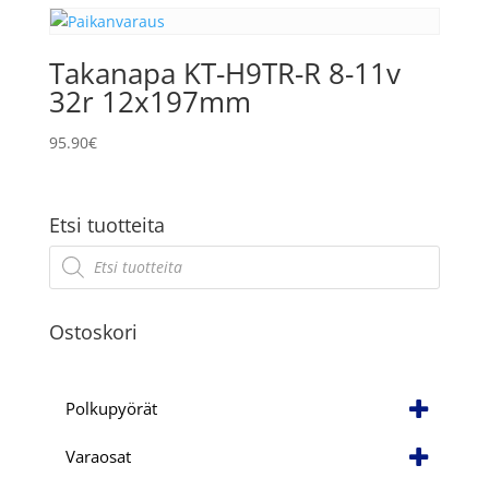
75.95€.
22.95€.
Takanapa KT-H9TR-R 8-11v
32r 12x197mm
95.90
€
Etsi tuotteita
Products
search
Ostoskori
Polkupyörät
Varaosat