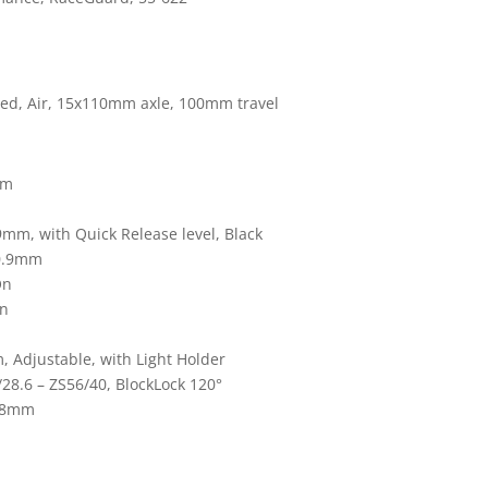
d, Air, 15x110mm axle, 100mm travel
lm
mm, with Quick Release level, Black
30.9mm
On
On
 Adjustable, with Light Holder
8.6 – ZS56/40, BlockLock 120°
1.8mm