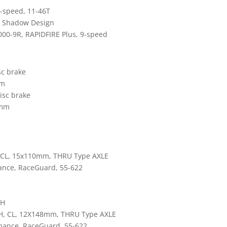
-speed, 11-46T
 Shadow Design
0-9R, RAPIDFIRE Plus, 9-speed
c brake
mm
isc brake
0mm
H
 CL, 15x110mm, THRU Type AXLE
nce, RaceGuard, 55-622
2H
, CL, 12X148mm, THRU Type AXLE
mance, RaceGuard, 55-622