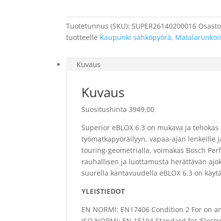
määrä
Tuotetunnus (SKU):
SUPER26140200016
Osasto
tuotteelle
Kaupunki sähköpyörä
,
Matalarunkoi
Kuvaus
Kuvaus
Suositushinta 3949,00
Superior eBLOX 6.3 on mukava ja tehokas 
työmatkapyöräilyyn, vapaa-ajan lenkeille 
touring-geometrialla, voimakas Bosch Per
rauhallisen ja luottamusta herättävän ajok
suurella kantavuudella eBLOX 6.3 on käyt
YLEISTIEDOT
EN NORMI: EN17406 Condition 2 For on an
ISO NORMI: EN 15194 Standard for ‘Electro