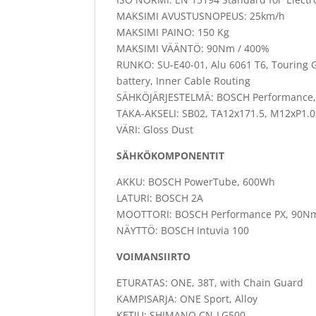
MAKSIMI AVUSTUSNOPEUS: 25km/h
MAKSIMI PAINO: 150 Kg
MAKSIMI VÄÄNTÖ: 90Nm / 400%
RUNKO: SU-E40-01, Alu 6061 T6, Touring 
battery, Inner Cable Routing
SÄHKÖJÄRJESTELMÄ: BOSCH Performance, 
TAKA-AKSELI: SB02, TA12x171.5, M12xP1.
VÄRI: Gloss Dust
SÄHKÖKOMPONENTIT
AKKU: BOSCH PowerTube, 600Wh
LATURI: BOSCH 2A
MOOTTORI: BOSCH Performance PX, 90N
NÄYTTÖ: BOSCH Intuvia 100
VOIMANSIIRTO
ETURATAS: ONE, 38T, with Chain Guard
KAMPISARJA: ONE Sport, Alloy
KETJU: SHIMANO CN-LG500