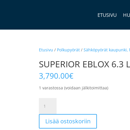
ETUSIVU
HU
Etusivu
/
Polkupyörät
/
Sähköpyörät kaupunki, 
SUPERIOR EBLOX 6.3
3,790.00
€
1 varastossa (voidaan jälkitoimittaa)
SUPERIOR
EBLOX
6.3
Lisää ostoskoriin
LS
HARMAA