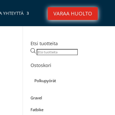
VARAA HUOLTO
A YHTEYTTÄ
Etsi tuotteita
Products
search
Ostoskori
Polkupyörät
Gravel
Fatbike