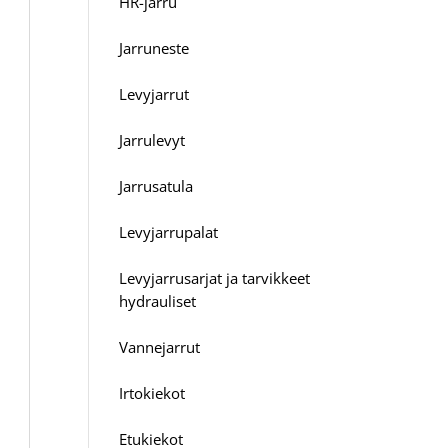
HR-jarru
Jarruneste
Levyjarrut
Jarrulevyt
Jarrusatula
Levyjarrupalat
Levyjarrusarjat ja tarvikkeet
hydrauliset
Vannejarrut
Irtokiekot
Etukiekot