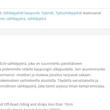
t:
Sähköpyörät kaupunki, hybridi
,
Työsuhdepyörät
Avainsanat
nen sähköpyörä
,
sähköpyörä
SUV-sähköpyörä, joka on suunniteltu päivittäiseen
ja pidemmille retkille kaupungin ulkopuolelle. Sen alumiinirunko
formance -moottori ja mukava jousitus tarjoavat vakaan,
okemuksen vaihtelevilla alustoilla. Täydellä varustuksella ja
ännöllinen sähköpyörä, joka toimii arjessa ilman kompromisseja.
d Off-Road riding and drops less than 15cm
nically Power Assisted Cycles’ (EPAC)