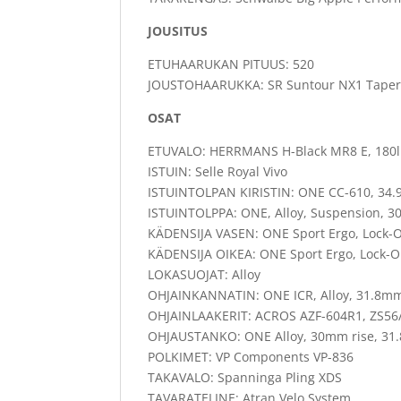
JOUSITUS
ETUHAARUKAN PITUUS: 520
JOUSTOHAARUKKA: SR Suntour NX1 Tapere
OSAT
ETUVALO: HERRMANS H-Black MR8 E, 180
ISTUIN: Selle Royal Vivo
ISTUINTOLPAN KIRISTIN: ONE CC-610, 34.9
ISTUINTOLPPA: ONE, Alloy, Suspension, 
KÄDENSIJA VASEN: ONE Sport Ergo, Lock-
KÄDENSIJA OIKEA: ONE Sport Ergo, Lock-
LOKASUOJAT: Alloy
OHJAINKANNATIN: ONE ICR, Alloy, 31.8mm,
OHJAINLAAKERIT: ACROS AZF-604R1, ZS56/2
OHJAUSTANKO: ONE Alloy, 30mm rise, 3
POLKIMET: VP Components VP-836
TAKAVALO: Spanninga Pling XDS
TAVARATELINE: Atran Velo System