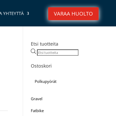
VARAA HUOLTO
A YHTEYTTÄ
Etsi tuotteita
Products
search
Ostoskori
Polkupyörät
Gravel
Fatbike