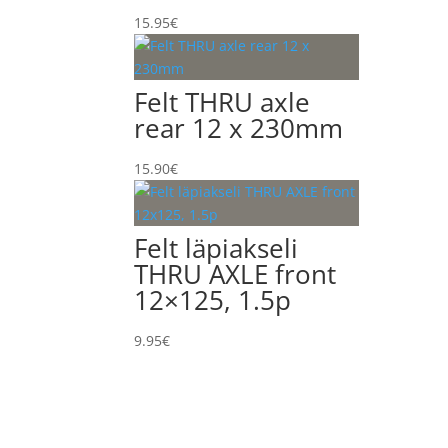
15.95
€
Felt THRU axle
rear 12 x 230mm
15.90
€
Felt läpiakseli
THRU AXLE front
12×125, 1.5p
9.95
€