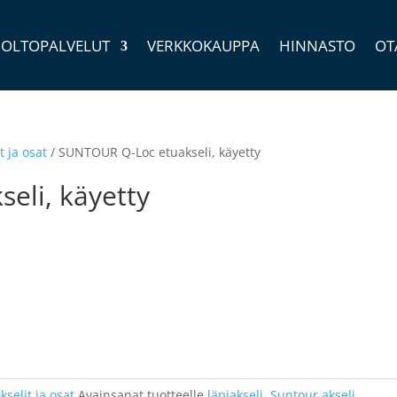
OLTOPALVELUT
VERKKOKAUPPA
HINNASTO
OT
t ja osat
/ SUNTOUR Q-Loc etuakseli, käyetty
eli, käyetty
kselit ja osat
Avainsanat tuotteelle
läpiakseli
,
Suntour akseli