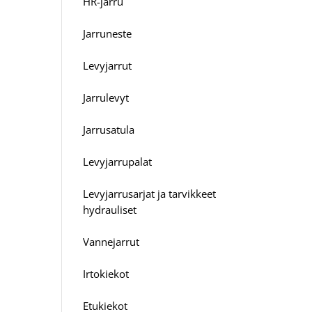
HR-jarru
Jarruneste
Levyjarrut
Jarrulevyt
Jarrusatula
Levyjarrupalat
Levyjarrusarjat ja tarvikkeet
hydrauliset
Vannejarrut
Irtokiekot
Etukiekot