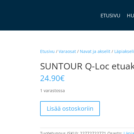
ETUSIVU
HU
Etusivu
/
Varaosat
/
Navat ja akselit
/
Läpiakseli
SUNTOUR Q-Loc etuaks
24.90
€
1 varastossa
SUNTOUR
Lisää ostoskoriin
Q-
Loc
etuakseli,
käyetty
Tuotetunnus (SKU):
22772722771
Osasto:
Läpia