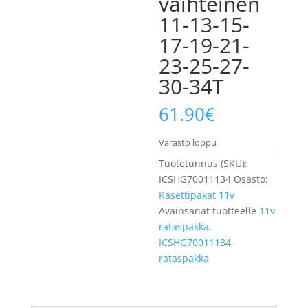
vaihteinen
11-13-15-
17-19-21-
23-25-27-
30-34T
61.90
€
Varasto loppu
Tuotetunnus (SKU):
ICSHG70011134
Osasto:
Kasettipakat 11v
Avainsanat tuotteelle
11v
rataspakka
,
ICSHG70011134
,
rataspakka