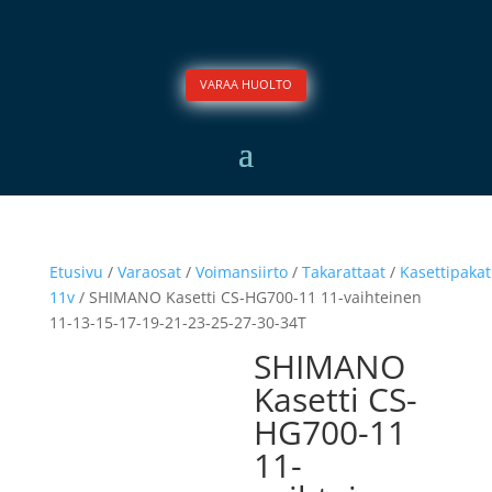
VARAA HUOLTO
Etusivu
/
Varaosat
/
Voimansiirto
/
Takarattaat
/
Kasettipakat
11v
/ SHIMANO Kasetti CS-HG700-11 11-vaihteinen
11-13-15-17-19-21-23-25-27-30-34T
SHIMANO
Kasetti CS-
HG700-11
11-