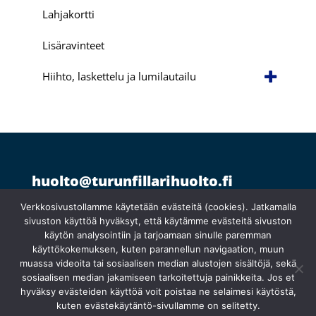
Lahjakortti
Lisäravinteet
Hiihto, laskettelu ja lumilautailu
huolto@turunfillarihuolto.fi
Palometsäntie 14, 20610 Turku
044 766 1250
Verkkosivustollamme käytetään evästeitä (cookies). Jatkamalla
sivuston käyttöä hyväksyt, että käytämme evästeitä sivuston
käytön analysointiin ja tarjoamaan sinulle paremman
Ma 10:30–18:30
käyttökokemuksen, kuten parannellun navigaation, muun
}
Ti suljettu
muassa videoita tai sosiaalisen median alustojen sisältöjä, sekä
Ke
–
pe 10:00–18:00
sosiaalisen median jakamiseen tarkoitettuja painikkeita. Jos et
hyväksy evästeiden käyttöä voit poistaa ne selaimesi käytöstä,
kuten evästekäytäntö-sivullamme on selitetty.