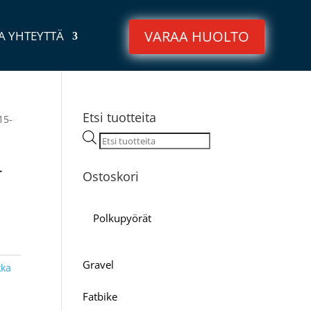
VARAA HUOLTO
A YHTEYTTÄ
Etsi tuotteita
15-
Products
search
-
Ostoskori
Polkupyörät
Gravel
kka
Fatbike