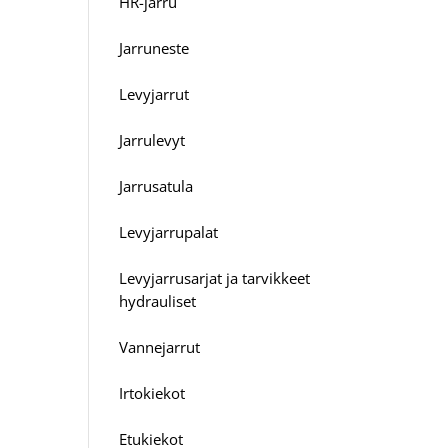
HR-jarru
Jarruneste
Levyjarrut
Jarrulevyt
Jarrusatula
Levyjarrupalat
Levyjarrusarjat ja tarvikkeet
hydrauliset
Vannejarrut
Irtokiekot
Etukiekot