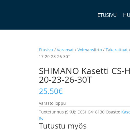
ETUSIVU
HU
Etusivu
/
Varaosat
/
Voimansiirto
/
Takarattaat
17-20-23-26-30T
SHIMANO Kasetti CS-H
20-23-26-30T
25.50
€
Varasto loppu
Tuotetunnus (SKU):
ECSHG418130
Osasto:
Kase
8v
Tutustu myös