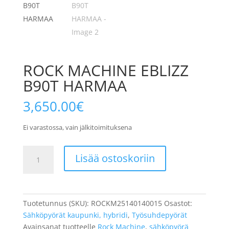
ROCK MACHINE EBLIZZ
B90T HARMAA
3,650.00
€
Ei varastossa, vain jälkitoimituksena
ROCK
Lisää ostoskoriin
MACHINE
EBLIZZ
B90T
HARMAA
Tuotetunnus (SKU):
ROCKM25140140015
Osastot:
määrä
Sähköpyörät kaupunki, hybridi
,
Työsuhdepyörät
Avainsanat tuotteelle
Rock Machine
,
sähköpyörä